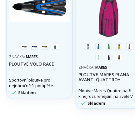
bílá
modrá
žlutá
aqua
bílá
modrá
zelena
žlutá
Oran
ZNAČKA:
MARES
aqua
černá
olivová
PLOUTVE VOLO RACE
ZNAČKA:
MARES
PLOUTVE MARES PLANA
AVANTI QUATTRO+
Sportovní ploutve pro
nejnáročnější potápěče.
Ploutve Mares Quattro patří

Skladem
k nejrozšířenějším na světě.V
novém provedení s

Skladem
pružinami a vylepšeným
listem s vyšší efektivitou
kopu. Potápěčská legenda.