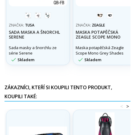
modrá
růžová
tyrkysová
coyote
grey
camo
camo
ZNAČKA:
TUSA
ZNAČKA:
ZEAGLE
SADA MASKA A ŠNORCHL
MASKA POTAPĚČSKÁ
SERENE
ZEAGLE SCOPE MONO
Sada masky a šnorchlu ze
Maska potapěčská Zeagle
série Serene
Scope Mono Grey Shades
Camo Doprodej


Skladem
Skladem
ZÁKAZNÍCI, KTEŘÍ SI KOUPILI TENTO PRODUKT,
KOUPILI TAKÉ:
<
>