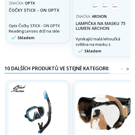
ZNAČKA:
OPTX
červená
modrá
black
ČOČKY STICK - ON OPTX
ZNAČKA:
ARCHON
LAMPIČKA NA MASKU 75
Optx Čočky STICK - ON OPTX
LUMEN ARCHON
Reading Lenses drží na skle
vlastní adhezí. Možno použít

Skladem
Vynikající malá lehoučká
i do potápěčských masek,
svítilna na masku s
slunečních brýli apod.
výkonem 75 lumen a

Skladem
úchytem na řemínek masky.
10 DALŠÍCH PRODUKTŮ VE STEJNÉ KATEGORII:
<
>