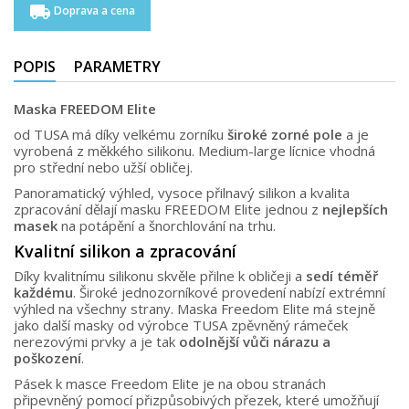
local_shipping
Doprava a cena
POPIS
PARAMETRY
Maska FREEDOM Elite
od TUSA má díky velkému zorníku
široké zorné pole
a je
vyrobená z měkkého silikonu. Medium-large lícnice vhodná
pro střední nebo užší obličej.
Panoramatický výhled, vysoce přilnavý silikon a kvalita
zpracování dělají masku FREEDOM Elite jednou z
nejlepších
masek
na potápění a šnorchlování na trhu.
Kvalitní silikon a zpracování
Díky kvalitnímu silikonu skvěle přilne k obličeji a
sedí téměř
každému
. Široké jednozorníkové provedení nabízí extrémní
výhled na všechny strany. Maska Freedom Elite má stejně
jako další masky od výrobce TUSA zpěvněný rámeček
nerezovými prvky a je tak
odolnější vůči nárazu a
poškození
.
Pásek k masce Freedom Elite je na obou stranách
připevněný pomocí přizpůsobivých přezek, které umožňují