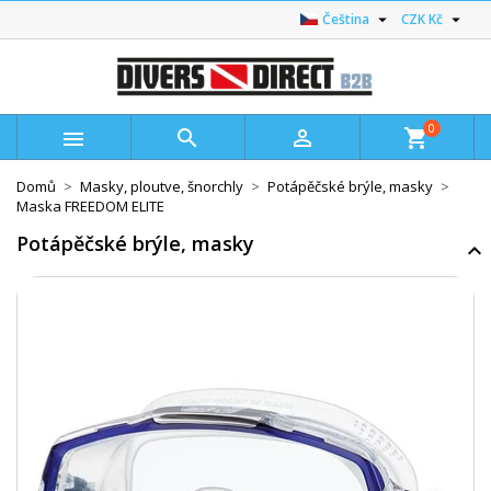


Čeština
CZK Kč
0



shopping_cart
Domů
Masky, ploutve, šnorchly
Potápěčské brýle, masky
Maska FREEDOM ELITE
Potápěčské brýle, masky