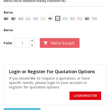
Menší verze oblíbené masky Freedom HD.
Barva
černá/
černá/zelená
trans/
trans/růžová
trans/modrá
trans/
černá/fialová
trans/zelená
trans/oranžová
trans/zlatá
černá/světle
trans/světle
trans/tmavě
černá
černá
žlutá
zelená
zelená
modrá
Barva
Nelze koupit
Počet

Login or Register For Quotation Options
If you would like to request a quotation, or have
specific needs, please login to your account or
register for quotation options.
LOGIN/REGISTER