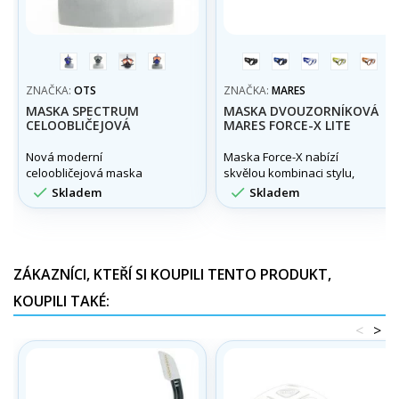
modrá
black
černá
modrá
černá/
černá/modrá
trans/modrá
trans/
trans
kouřová
kouřová
černá
žlutá
ZNAČKA:
OTS
ZNAČKA:
MARES
MASKA SPECTRUM
MASKA DVOUZORNÍKOVÁ
CELOOBLIČEJOVÁ
MARES FORCE-X LITE
Nová moderní
Maska Force-X nabízí
celoobličejová maska
skvělou kombinaci stylu,
Spectrum od Ocean
komfortu a funkčnosti.


Skladem
Skladem
Technology Systems je
perfektní pomůckou pro
rekreační a profesionální
potápěče po celém světě.
ZÁKAZNÍCI, KTEŘÍ SI KOUPILI TENTO PRODUKT,
KOUPILI TAKÉ:
<
>