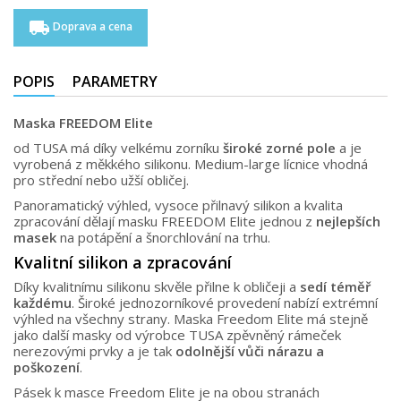
local_shipping
Doprava a cena
POPIS
PARAMETRY
Maska FREEDOM Elite
od TUSA má díky velkému zorníku
široké zorné pole
a je
vyrobená z měkkého silikonu. Medium-large lícnice vhodná
pro střední nebo užší obličej.
Panoramatický výhled, vysoce přilnavý silikon a kvalita
zpracování dělají masku FREEDOM Elite jednou z
nejlepších
masek
na potápění a šnorchlování na trhu.
Kvalitní silikon a zpracování
Díky kvalitnímu silikonu skvěle přilne k obličeji a
sedí téměř
každému
. Široké jednozorníkové provedení nabízí extrémní
výhled na všechny strany. Maska Freedom Elite má stejně
jako další masky od výrobce TUSA zpěvněný rámeček
nerezovými prvky a je tak
odolnější vůči nárazu a
poškození
.
Pásek k masce Freedom Elite je na obou stranách