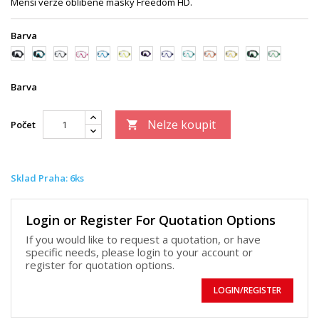
Menší verze oblíbené masky Freedom HD.
Barva
černá/
černá/zelená
trans/
trans/růžová
trans/modrá
trans/
černá/fialová
trans/tmavě
trans/zelená
trans/oranžová
trans/zlatá
černá/světle
trans/světle
černá
černá
žlutá
modrá
zelená
zelená
Barva
Nelze koupit
Počet

Sklad Praha: 6ks
Login or Register For Quotation Options
If you would like to request a quotation, or have
specific needs, please login to your account or
register for quotation options.
LOGIN/REGISTER