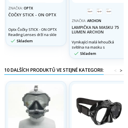
ZNAČKA:
OPTX
červená
modrá
black
ČOČKY STICK - ON OPTX
ZNAČKA:
ARCHON
LAMPIČKA NA MASKU 75
Optx Čočky STICK - ON OPTX
LUMEN ARCHON
Reading Lenses drží na skle
vlastní adhezí. Možno použít

Skladem
Vynikající malá lehoučká
i do potápěčských masek,
svítilna na masku s
slunečních brýli apod.
výkonem 75 lumen a

Skladem
úchytem na řemínek masky.
10 DALŠÍCH PRODUKTŮ VE STEJNÉ KATEGORII:
<
>