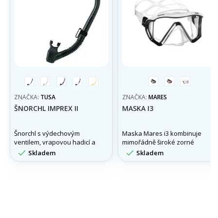
modrá
transparentní
černá-
černá-
žlutá
černá/
černá/
bílá/
černá
trans
černá
červená
černá
ZNAČKA:
TUSA
ZNAČKA:
MARES
ŠNORCHL IMPREX II
MASKA I3
Šnorchl s výdechovým
Maska Mares i3 kombinuje
ventilem, vrapovou hadicí a
mimořádně široké zorné
vlnolamem.
pole s pohodlím díky Tri-


Skladem
Skladem
Comfort silikonu,
ergonomickému „X“ pásku a
rychlým přezkám. Ideální
volba pro dlouhé ponory i
ostrý přehled pod vodou.