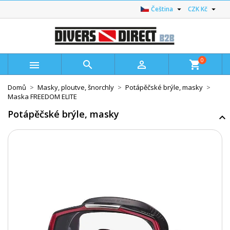


Čeština
CZK Kč
0



shopping_cart
Domů
Masky, ploutve, šnorchly
Potápěčské brýle, masky
Maska FREEDOM ELITE
Potápěčské brýle, masky