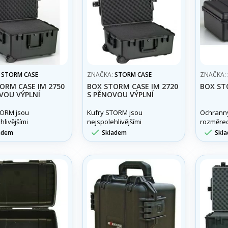
:
STORM CASE
ZNAČKA:
STORM CASE
ZNAČKA:
ORM CASE IM 2750
BOX STORM CASE IM 2720
BOX ST
VOU VÝPLNÍ
S PĚNOVOU VÝPLNÍ
TORM jsou
Kufry STORM jsou
Ochranný
hlivějšími
nejspolehlivějšími
rozměrech
mi kufry na trhu.
ochrannými kufry na trhu.


adem
Skladem
Skl
ež o pouhá
Spíše, než o pouhá
jde o integrovaný
pouzdra jde o integrovaný
ý systém.
ochranný systém.