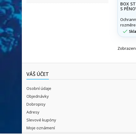
BOX ST
S PĚNO
Ochrann
rozměrec
cm

Skl
Zobrazení
VÁŠ ÚČET
Osobní údaje
Objednávky
Dobropisy
Adresy
Slevové kupóny
Moje oznámení