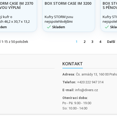
ORM CASE IM 2370
BOX STORM CASE IM 3200
BOX ST
VOU VÝPLNÍ
S PĚNO
ý kufr o
Kufry STORM jsou
Kufry ST
h 46,2 x 30,7 x 13,2
nejspolehlivějšími
nejspoleh
ochrannými kufry na trhu.
ochranný


adem
Skladem
Skl
Spíše, než o pouhá
Spíše, n
pouzdra jde o integrovaný
pouzdra 
ochranný systém.
ochranný
 1-15 z 50 položek
1
2
3
4
Další
KONTAKT
Adresa:
Čs. armády 13, 160 00 Prah
Telefon:
+420 222 947 314
E-mail:
info@divers.cz
Otevírací doba:
Po - Pá: 9.00 - 19.00
So: 10.00 - 14.00