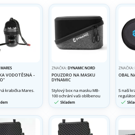
:
MARES
ZNAČKA:
DYNAMIC NORD
ZNAČKA:
KA VODOTĚSNÁ -
POUZDRO NA MASKU
OBAL N
KO"
DYNAMIC
ná krabička Mares.
Stylový box na masku MB-
S naší k
100 ochrání vaši oblíbenou
reguláto
potápěčskou masku. Lze
vyrobeno


adem
Skladem
Skl
jej samozřejmě využít i k
bezpečně
uložení dalšího drobného
přepravo
potápěčského
vybavení
příslušenství.