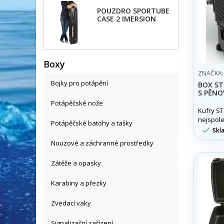
POUZDRO SPORTUBE
CASE 2 IMERSION
Boxy
ZNAČKA
Bojky pro potápění
BOX ST
S PĚNO
Potápěčské nože
Kufry S
nejspole
Potápěčské batohy a tašky
ochranný

Skl
Spíše, n
Nouzové a záchranné prostředky
pouzdra 
ochrann
Zátěže a opasky
Karabiny a přezky
Zvedací vaky
Signalizační zařízení