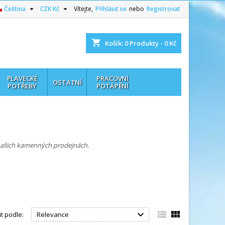


Čeština
CZK Kč
Vítejte,
Přihlásit se
nebo
Registrovat
shopping_cart
Košík:
0
Produkty - 0 Kč
PLAVECKÉ
PRACOVNÍ
OSTATNÍ
POTŘEBY
POTÁPĚNÍ
našich kamenných prodejnách.



t podle:
Relevance