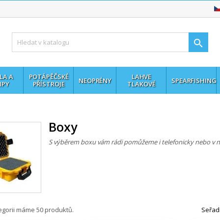

LA A
POTÁPĚČSKÉ
LAHVE
NEOPRÉNY
SPEARFISHING
MPY
PŘÍSTROJE
TLAKOVÉ
Boxy
S výběrem boxu vám rádi pomůžeme i telefonicky nebo v 
tegorii máme 50 produktů.
Seřadi