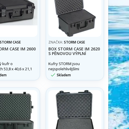
STORM CASE
ZNAČKA:
STORM CASE
ORM CASE IM 2600
BOX STORM CASE IM 2620
S PĚNOVOU VÝPLNÍ
 kufr o
Kufry STORM jsou
 53,8 x 40,6 x 21,1
nejspolehlivějšími
ochrannými kufry na trhu.

adem
Skladem
Spíše, než o pouhá
pouzdra jde o integrovaný
ochranný systém.