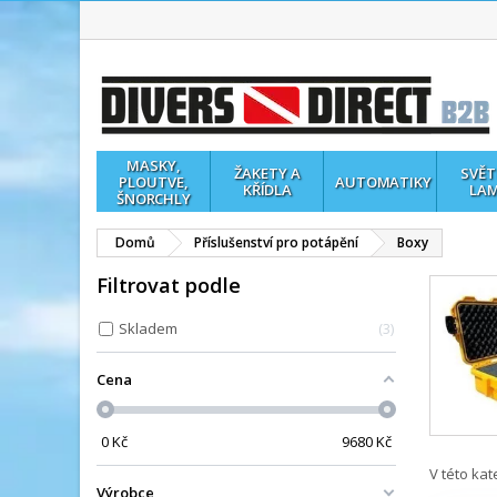
MASKY,
ŽAKETY A
SVĚT
PLOUTVE,
AUTOMATIKY
KŘÍDLA
LA
ŠNORCHLY
Domů
Příslušenství pro potápění
Boxy
Filtrovat podle
Skladem
3
Cena
0
Kč
9680
Kč
V této ka
Výrobce