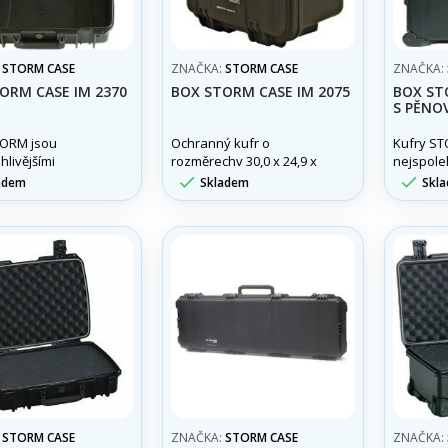
:
STORM CASE
ZNAČKA:
STORM CASE
ZNAČKA:
ORM CASE IM 2370
BOX STORM CASE IM 2075
BOX ST
S PĚNO
TORM jsou
Ochranný kufr o
Kufry ST
hlivějšími
rozměrechv 30,0 x 24,9 x
nejspoleh
mi kufry na trhu.
19,6
ochranný


adem
Skladem
Skl
ež o pouhá
Spíše, n
jde o integrovaný
pouzdra 
ý systém.
ochranný
:
STORM CASE
ZNAČKA:
STORM CASE
ZNAČKA: