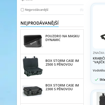
Nejprodávanější
5
NEJPRODÁVANĚJŠÍ
POUZDRO NA MASKU
DYNAMIC
ZNAČKA
KRABIČ
BOX STORM CASE IM
"VAJÍČ
2500 S PĚNOVOU
VÝPLNÍ
Vodotěs

Skl
BOX STORM CASE IM
2300 S PĚNOVOU
VÝPLNÍ