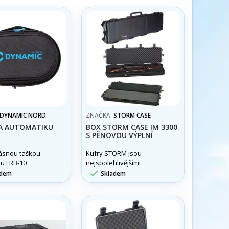
DYNAMIC NORD
ZNAČKA:
STORM CASE
A AUTOMATIKU
BOX STORM CASE IM 3300
S PĚNOVOU VÝPLNÍ
rásnou taškou
Kufry STORM jsou
ru LRB-10
nejspolehlivějšími
u z EVA můžete
ochrannými kufry na trhu.

adem
Skladem
 skladovat a
Spíše, než o pouhá
vat své oblíbené
pouzdra jde o integrovaný
.
ochranný systém.