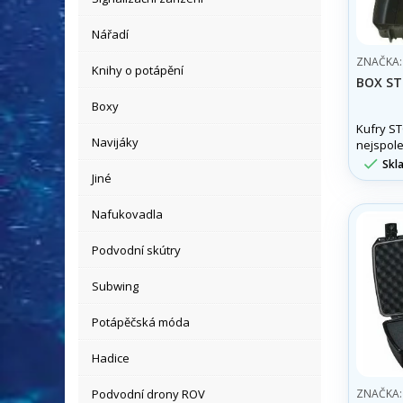
Nářadí
ZNAČKA
Knihy o potápění
BOX ST
Boxy
Kufry S
Navijáky
nejspole
ochranný

Skl
Spíše, n
Jiné
pouzdra 
ochrann
Nafukovadla
Podvodní skútry
Subwing
Potápěčská móda
Hadice
Podvodní drony ROV
ZNAČKA