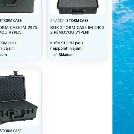
STORM CASE
ZNAČKA:
STORM CASE
ORM CASE IM 2975
BOX STORM CASE IM 2400
VOU VÝPLNÍ
S PĚNOVOU VÝPLNÍ
ORM jsou
Kufry STORM jsou
livějšími
nejspolehlivějšími
mi kufry na trhu.
ochrannými kufry na trhu.

adem
Skladem
ež o pouhá
Spíše, než o pouhá
jde o integrovaný
pouzdra jde o integrovaný
 systém.
ochranný systém.
STORM CASE