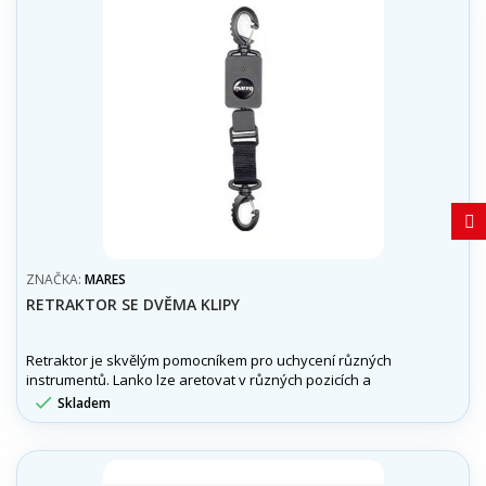
ZNAČKA:
MARES
RETRAKTOR SE DVĚMA KLIPY
Retraktor je skvělým pomocníkem pro uchycení různých
instrumentů. Lanko lze aretovat v různých pozicích a
stisknutím knoflíku jej opět jednoduše svinout.

Skladem