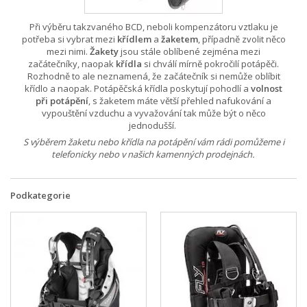
Při výběru takzvaného BCD, neboli kompenzátoru vztlaku je
potřeba si vybrat mezi
křídlem
a
žaketem
, případně zvolit něco
mezi nimi.
Žakety
jsou stále oblíbené zejména mezi
začátečníky, naopak
křídla
si chválí mírně pokročilí potápěči.
Rozhodně to ale neznamená, že začátečník si nemůže oblíbit
křídlo a naopak. Potápěčská křídla poskytují pohodlí a
volnost
při potápění
, s žaketem máte větší přehled nafukování a
vypouštění vzduchu a vyvažování tak může být o něco
jednodušší.
S výběrem žaketu nebo křídla na potápění vám rádi pomůžeme i
telefonicky nebo v našich kamenných prodejnách.
Podkategorie