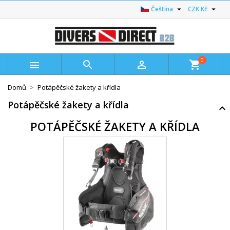


Čeština
CZK Kč
0



shopping_cart
Domů
Potápěčské žakety a křídla
Potápěčské žakety a křídla
POTÁPĚČSKÉ ŽAKETY A KŘÍDLA