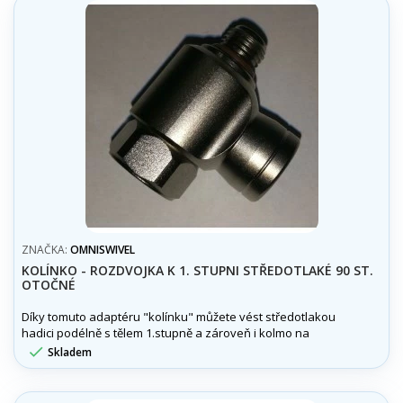
ZNAČKA:
OMNISWIVEL
KOLÍNKO - ROZDVOJKA K 1. STUPNI STŘEDOTLAKÉ 90 ST.
OTOČNÉ
Díky tomuto adaptéru "kolínku" můžete vést středotlakou
hadici podélně s tělem 1.stupně a zároveň i kolmo na
1.stupeň. Občas není kolmé napojení na 1stupeň úplně

Skladem
ideální a zároveň může nastat i nedostatek portů pro
středotlak.