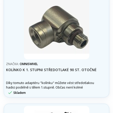
ZNAČKA:
OMNISWIVEL
KOLÍNKO K 1. STUPNI STŘEDOTLAKÉ 90 ST. OTOČNÉ
Díky tomuto adaptéru "kolínku" můžete vést středotlakou
hadici podélně s tělem 1.stupně. Občas není kolmé
napojení na 1stupeň úplně ideální.

Skladem