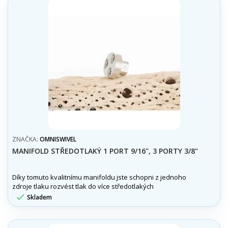
ZNAČKA:
OMNISWIVEL
MANIFOLD STŘEDOTLAKÝ 1 PORT 9/16", 3 PORTY 3/8"
Díky tomuto kvalitnímu manifoldu jste schopni z jednoho
zdroje tlaku rozvést tlak do více středotlakých
zařízení.Manifold středotlaký 1 port 9/16", 3 porty 3/8"

Skladem