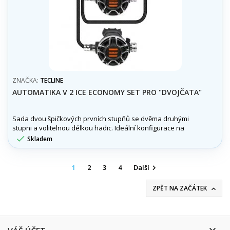
ZNAČKA:
TECLINE
AUTOMATIKA V 2 ICE ECONOMY SET PRO "DVOJČATA"
Sada dvou špičkových prvních stupňů se dvěma druhými
stupni a volitelnou délkou hadic. Ideální konfigurace na
dvojče.

Skladem
1
2
3
4
Další

ZPĚT NA ZAČÁTEK

