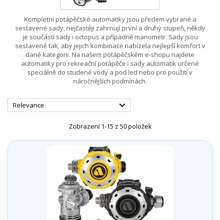
Kompletní potápěčské automatiky jsou předem vybrané a
sestavené sady, nejčastěji zahrnují první a druhý stupeň, někdy
je součástí sady i octopus a případně manometr. Sady jsou
sestavené tak, aby jejich kombinace nabízela nejlepší komfort v
dané kategorii. Na našem potápěčském e-shopu najdete
automatiky pro rekreační potápěče i sady automatik určené
speciálně do studené vody a pod led nebo pro použití v
náročnějších podmínách.

Relevance
Zobrazení 1-15 z 50 položek