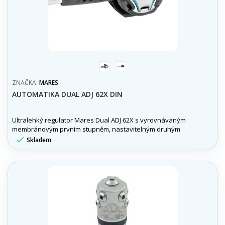
aqua
černá
ZNAČKA:
MARES
AUTOMATIKA DUAL ADJ 62X DIN
Ultralehký regulator Mares Dual ADJ 62X s vyrovnávaným
membránovým prvním stupněm, nastavitelným druhým
stupněm a moderním designem pro pohodlné dýchání v

Skladem
jakékoliv situaci.