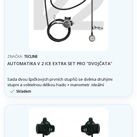
ZNAČKA:
TECLINE
AUTOMATIKA V 2 ICE EXTRA SET PRO "DVOJČATA"
Sada dvou špičkových prvních stupňů se dvěma druhými
stupni a volitelnou délkou hadic + manometr. Ideální
konfigurace na dvojče.

Skladem