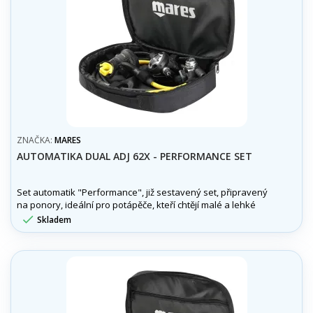
ZNAČKA:
MARES
AUTOMATIKA DUAL ADJ 62X - PERFORMANCE SET
Set automatik "Performance", již sestavený set, připravený
na ponory, ideální pro potápěče, kteří chtějí malé a lehké
automatiky, optimální na cesty, s možností nastavitelného

Skladem
komfortu dýchání, vhodné i pro náročné ponory.