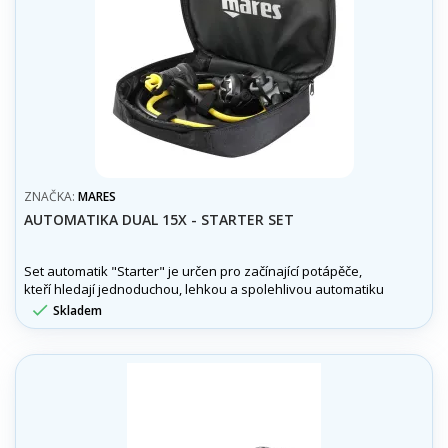
ZNAČKA:
MARES
AUTOMATIKA DUAL 15X - STARTER SET
Set automatik "Starter" je určen pro začínající potápěče,
kteří hledají jednoduchou, lehkou a spolehlivou automatiku
s velkým výkonem.

Skladem