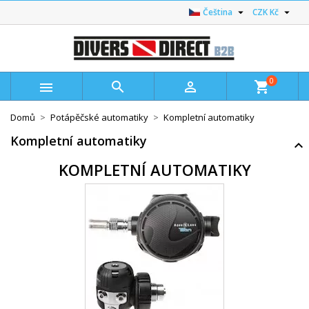


Čeština
CZK Kč
0



shopping_cart
Domů
Potápěčské automatiky
Kompletní automatiky
Kompletní automatiky
KOMPLETNÍ AUTOMATIKY