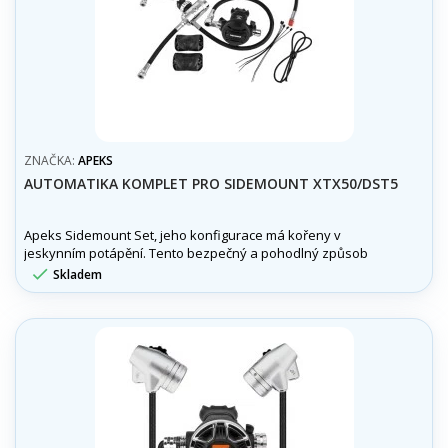
ZNAČKA:
APEKS
AUTOMATIKA KOMPLET PRO SIDEMOUNT XTX50/DST5
Apeks Sidemount Set, jeho konfigurace má kořeny v
jeskynním potápění. Tento bezpečný a pohodlný způsob
uspořádání výstroje je velice oblíbený mezi technickými i

Skladem
rekreačními potápěči.