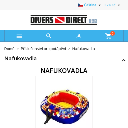


Čeština
CZK Kč
0



shopping_cart
Domů
Příslušenství pro potápění
Nafukovadla
Nafukovadla
NAFUKOVADLA