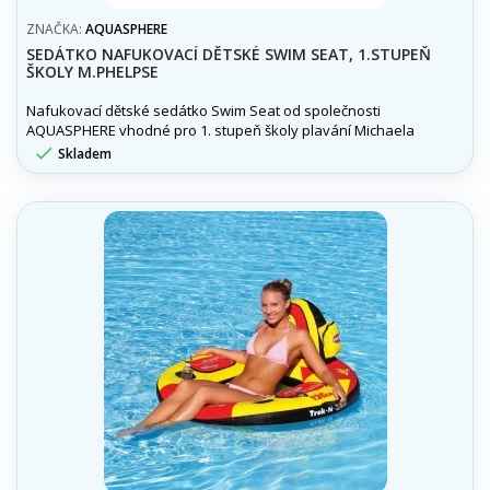
ZNAČKA:
AQUASPHERE
SEDÁTKO NAFUKOVACÍ DĚTSKÉ SWIM SEAT, 1.STUPEŇ
ŠKOLY M.PHELPSE
Nafukovací dětské sedátko Swim Seat od společnosti
AQUASPHERE vhodné pro 1. stupeň školy plavání Michaela
Phelpse.

Skladem