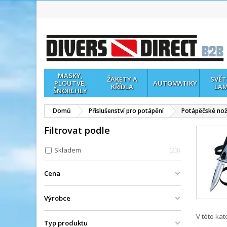
MASKY,
ŽAKETY A
SVĚT
PLOUTVE,
AUTOMATIKY
KŘÍDLA
LA
ŠNORCHLY
Domů
Příslušenství pro potápění
Potápěčské no
Filtrovat podle
Skladem
23
Cena
Výrobce
V této ka
Typ produktu