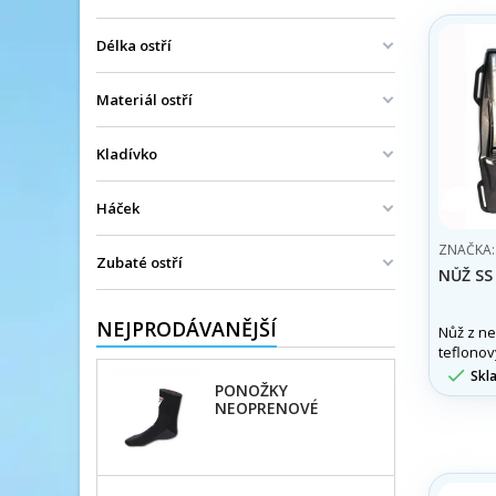
Délka ostří
Materiál ostří
Kladívko
Háček
ZNAČKA
Zubaté ostří
NŮŽ SS
NEJPRODÁVANĚJŠÍ
Nůž z ner
teflono
čepel 11

Skl
PONOŽKY
NEOPRENOVÉ
FLORIDA 3MM
IMERSION