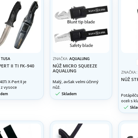
:
TUSA
ZNAČKA:
AQUALUNG
ERT II TI FK-940
NŮŽ MICRO SQUEEZE
AQUALUNG
ZNAČKA:
NŮŽ S
0Ti X-Pert II je
Malý, avšak velmi účinný
 z vysoce
nůž.
o Ti-6AL-4V titanu.

adem
Skladem
Potápěčs
oceli s k
ostří 11 

Skl