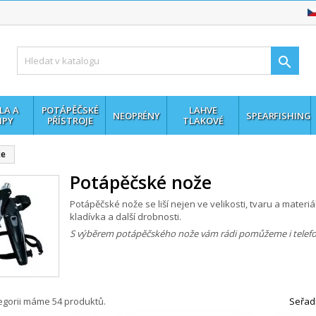

LA A
POTÁPĚČSKÉ
LAHVE
NEOPRÉNY
SPEARFISHING
MPY
PŘÍSTROJE
TLAKOVÉ
že
Potápěčské nože
Potápěčské nože se liší nejen ve velikosti, tvaru a materiá
kladívka a další drobnosti.
S výběrem potápěčského nože
vám rádi pomůžeme i telef
tegorii máme 54 produktů.
Seřadi