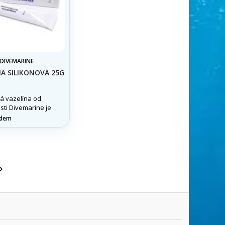
DIVEMARINE
NA SILIKONOVÁ 25G
vá vazelína od
sti Divemarine je
í prostředek na
adem
ání a konzervaci
roje.
