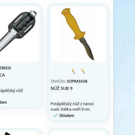
CRESSI
žlutá
black
CA
ZNAČKA:
SOPRASSUB
NŮŽ SUB 9
tápěčský nůž
adem
Potápěčský nůž z nerez
oceli. Délka ostří 9 cm.

Skladem