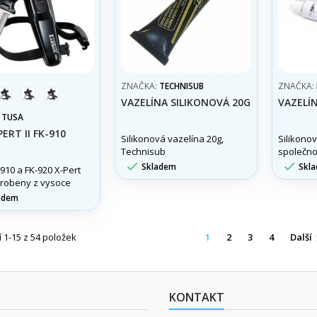
ZNAČKA:
TECHNISUB
ZNAČKA:
modrá
žlutá
black
VAZELÍNA SILIKONOVÁ 20G
VAZELÍ
:
TUSA
ERT II FK-910
Silikonová vazelína 20g,
Silikono
Technisub
společno
vynikajíc


Skladem
Skl
910 a FK-920 X-Pert
promazáv
vyrobeny z vysoce
Vaší výst
 a odolné nerezové
adem
.
 1-15 z 54 položek
1
2
3
4
Další
KONTAKT