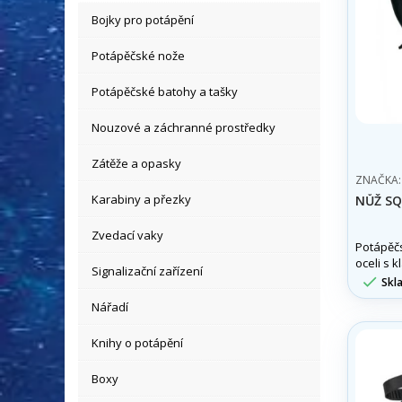
Bojky pro potápění
Potápěčské nože
Potápěčské batohy a tašky
Nouzové a záchranné prostředky
Zátěže a opasky
ZNAČKA
Karabiny a přezky
NŮŽ SQ
Zvedací vaky
Potápěč
oceli s 
Signalizační zařízení
ostří 15 

Skl
Nářadí
Knihy o potápění
Boxy