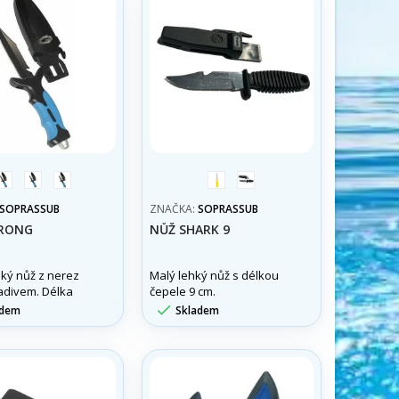
modrá
žlutá
šedá
žlutá
černá
SOPRASSUB
ZNAČKA:
SOPRASSUB
TRONG
NŮŽ SHARK 9
ký nůž z nerez
Malý lehký nůž s délkou
ladivem. Délka
čepele 9 cm.
cm.

adem
Skladem