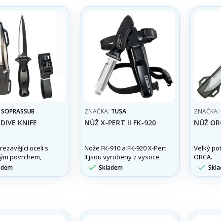
:
SOPRASSUB
ZNAČKA:
TUSA
ZNAČKA:
 DIVE KNIFE
NŮŽ X-PERT II FK-920
NŮŽ OR
ezavějící oceli s
Nože FK-910 a FK-920 X-Pert
Velký po
vým povrchem,
II jsou vyrobeny z vysoce
ORCA.
 cm.
kvalitní a odolné nerezové


adem
Skladem
Skl
oceli 420.