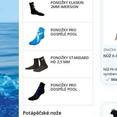
PONOŽKY ELASKIN
2MM IMERSION
PONOŽKY PRO
DOSPĚLÉ POOL
CLASSIC AQUA
ZNAČKA
NŮŽ X-P
PONOŽKY STANDARD
HD 2,5 MM
Nůž FK-94
vyroben
kvalitníh

Skl
PONOŽKY PRO
DOSPĚLÉ POOL
CLASSIC MODRÉ
Potápěčské nože