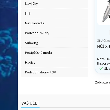
Navijáky
Jiné
Nafukovadla
Podvodní skútry
ZNAČKA
Subwing
NŮŽ X-P
Potápěčská móda
Nože FK-
Hadice
II jsou 
kvalitní

Skl
Podvodní drony ROV
oceli 420
Zobrazení
VÁŠ ÚČET