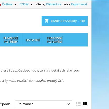


Čeština
CZK Kč
Vítejte,
Přihlásit se
nebo
Registrovat
shopping_cart
Košík:
0
Produkty - 0 Kč
PLAVECKÉ
PRACOVNÍ
OSTATNÍ
POTŘEBY
POTÁPĚNÍ
lu, ale i ve způsobech uchycení a v detailech jako jsou
onicky nebo v našich kamenných prodejnách.



t podle:
Relevance