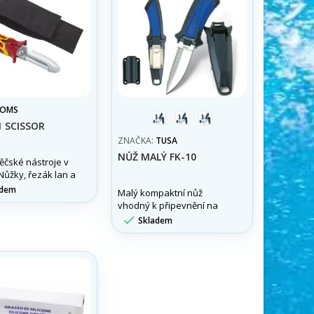
OMS
modrá
žlutá
black
1 SCISSOR
ZNAČKA:
TUSA
NŮŽ MALÝ FK-10
pěčské nástroje v
Nůžky, řezák lan a
aktickém pouzdře.
adem
Malý kompaktní nůž
vhodný k připevnění na
BCD nebo hadici

Skladem
manometru.