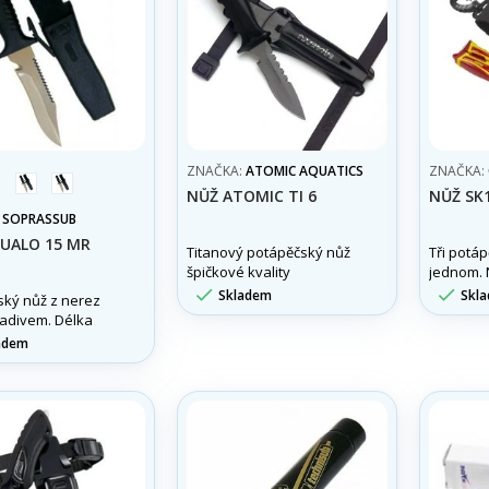
ZNAČKA:
ATOMIC AQUATICS
ZNAČKA:
žlutá
black
NŮŽ ATOMIC TI 6
NŮŽ SK
:
SOPRASSUB
UALO 15 MR
Titanový potápěčský nůž
Tři potá
špičkové kvality
jednom. 
ergonomického tvaru.
nůž v pr


Skladem
Skl
ský nůž z nerez
Velmi povedený design.
kladivem. Délka
cm.
adem