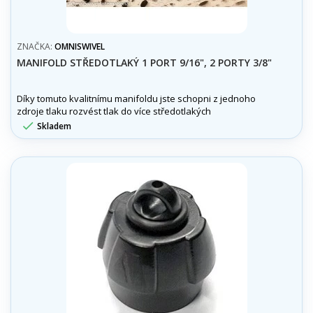
ZNAČKA:
OMNISWIVEL
MANIFOLD STŘEDOTLAKÝ 1 PORT 9/16", 2 PORTY 3/8"
Díky tomuto kvalitnímu manifoldu jste schopni z jednoho
zdroje tlaku rozvést tlak do více středotlakých
zařízení.Manifold středotlaký 1 port 9/16", 2 porty 3/8"

Skladem