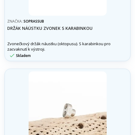
ZNAČKA:
SOPRASSUB
DRŽÁK NÁÚSTKU ZVONEK S KARABINKOU
Zvonečkový držák náustku (oktopusu). S karabinkou pro
zacvaknutí k výstroji.

Skladem