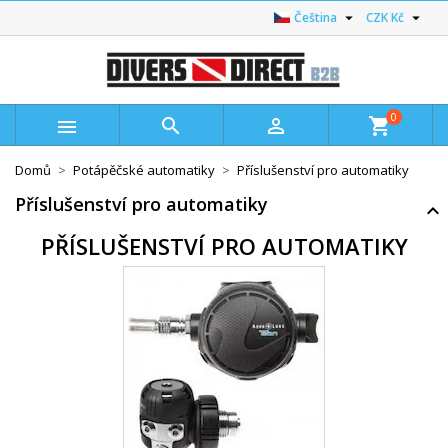


Čeština
CZK Kč
0



shopping_cart
Domů
Potápěčské automatiky
Příslušenství pro automatiky
Příslušenství pro automatiky
PŘÍSLUŠENSTVÍ PRO AUTOMATIKY