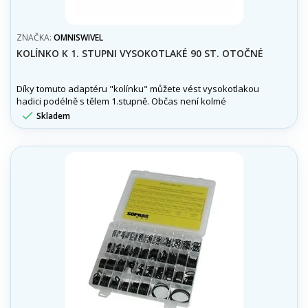
ZNAČKA:
OMNISWIVEL
KOLÍNKO K 1. STUPNI VYSOKOTLAKÉ 90 ST. OTOČNÉ
Díky tomuto adaptéru "kolínku" můžete vést vysokotlakou
hadici podélně s tělem 1.stupně. Občas není kolmé
napojení na 1stupeň úplně ideální.

Skladem