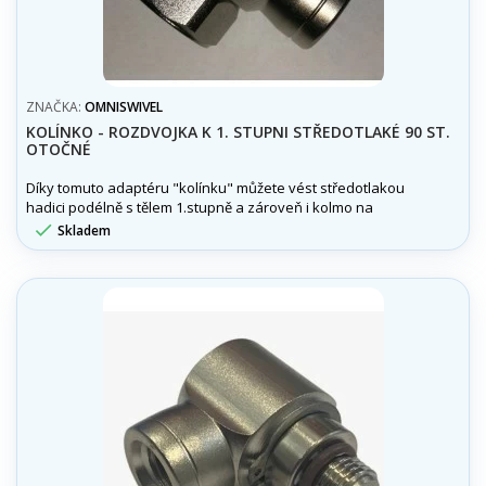
ZNAČKA:
OMNISWIVEL
KOLÍNKO - ROZDVOJKA K 1. STUPNI STŘEDOTLAKÉ 90 ST.
OTOČNÉ
Díky tomuto adaptéru "kolínku" můžete vést středotlakou
hadici podélně s tělem 1.stupně a zároveň i kolmo na
1.stupeň. Občas není kolmé napojení na 1stupeň úplně

Skladem
ideální a zároveň může nastat i nedostatek portů pro
středotlak.