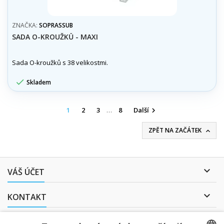
ZNAČKA:
SOPRASSUB
SADA O-KROUŽKŮ - MAXI
Sada O-kroužků s 38 velikostmi.

Skladem
1
2
3
…
8
Další

ZPĚT NA ZAČÁTEK


VÁŠ ÚČET

KONTAKT
ODBĚR NOVINEK