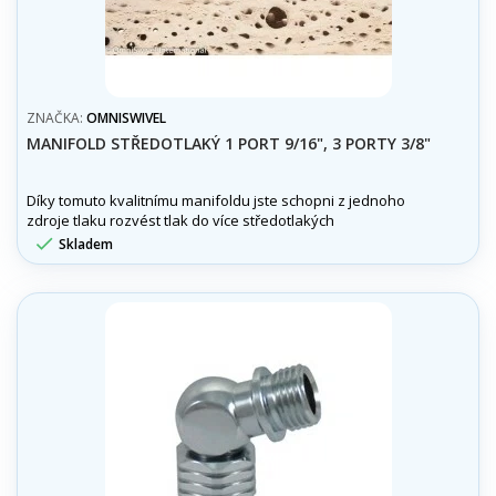
ZNAČKA:
OMNISWIVEL
MANIFOLD STŘEDOTLAKÝ 1 PORT 9/16", 3 PORTY 3/8"
Díky tomuto kvalitnímu manifoldu jste schopni z jednoho
zdroje tlaku rozvést tlak do více středotlakých
zařízení.Manifold středotlaký 1 port 9/16", 3 porty 3/8"

Skladem