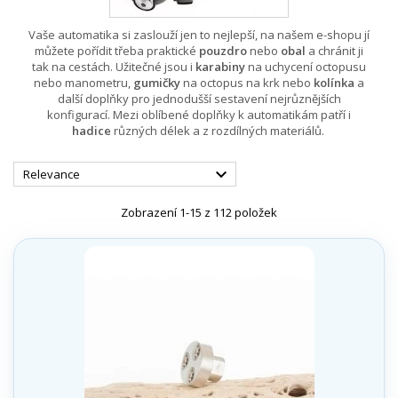
Vaše automatika si zaslouží jen to nejlepší, na našem e-shopu jí
můžete pořídit třeba praktické
pouzdro
nebo
obal
a chránit ji
tak na cestách. Užitečné jsou i
karabiny
na uchycení octopusu
nebo manometru,
gumičky
na octopus na krk nebo
kolínka
a
další doplňky pro jednodušší sestavení nejrůznějších
konfigurací. Mezi oblíbené doplňky k automatikám patří i
hadice
různých délek a z rozdílných materiálů.

Relevance
Zobrazení 1-15 z 112 položek