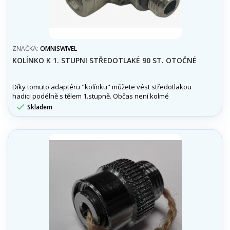
ZNAČKA:
OMNISWIVEL
KOLÍNKO K 1. STUPNI STŘEDOTLAKÉ 90 ST. OTOČNÉ
Díky tomuto adaptéru "kolínku" můžete vést středotlakou
hadici podélně s tělem 1.stupně. Občas není kolmé
napojení na 1stupeň úplně ideální.

Skladem