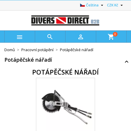


Čeština
CZK Kč
0



shopping_cart
Domů
Pracovní potápění
Potápěčské nářadí
Potápěčské nářadí
POTÁPĚČSKÉ NÁŘADÍ