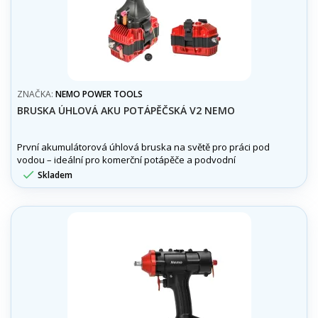
ZNAČKA:
NEMO POWER TOOLS
BRUSKA ÚHLOVÁ AKU POTÁPĚČSKÁ V2 NEMO
První akumulátorová úhlová bruska na světě pro práci pod
vodou – ideální pro komerční potápěče a podvodní
montáže. Výdrž, výkon a výměna baterií i v hloubce. V

Skladem
balení 2 baterie.