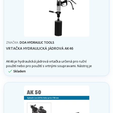
ZNAČKA:
DOA HYDRAULIC TOOLS
VRTAČKA HYDRAULICKÁ JÁDROVÁ AK46
AK46 je hydraulická jádrová vrtačka určená pro ruční
použití nebo pro použití s vrtnými soupravami. Nástroj je
dostupný ve dvou konfiguracích.

Skladem