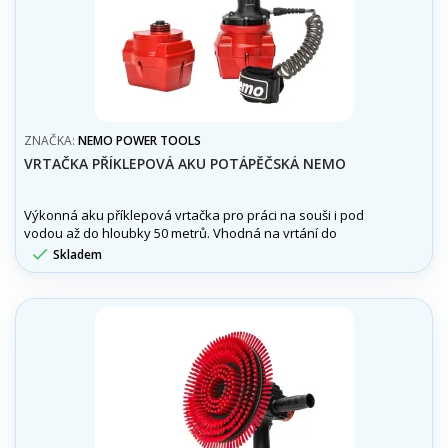
ZNAČKA:
NEMO POWER TOOLS
VRTAČKA PŘÍKLEPOVÁ AKU POTÁPĚČSKÁ NEMO
Výkonná aku příklepová vrtačka pro práci na souši i pod
vodou až do hloubky 50 metrů. Vhodná na vrtání do
betonu, cihel i kamene. V balení 2× baterie 18 V / 6 Ah.

Skladem