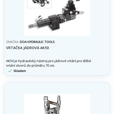
ZNAČKA:
DOA HYDRAULIC TOOLS
VRTAČKA JÁDROVÁ AK50
AK50 je hydraulický nástroj pro jádrové vrtání pro těžké
vrtání otvorů do průměru 70 cm.

Skladem