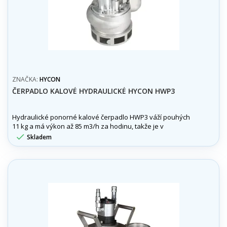
ZNAČKA:
HYCON
ČERPADLO KALOVÉ HYDRAULICKÉ HYCON HWP3
Hydraulické ponorné kalové čerpadlo HWP3 váží pouhých
11 kg a má výkon až 85 m3/h za hodinu, takže je v
porovnání se svou hmotností mimořádně výkonné.

Skladem