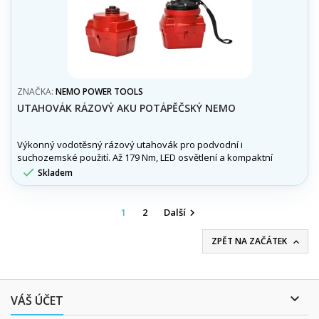
ZNAČKA:
NEMO POWER TOOLS
UTAHOVÁK RÁZOVÝ AKU POTÁPĚČSKÝ NEMO
Výkonný vodotěsný rázový utahovák pro podvodní i
suchozemské použití. Až 179 Nm, LED osvětlení a kompaktní
tělo. Včetně 2× baterie 18 V / 6 Ah.

Skladem
1
2
Další

ZPĚT NA ZAČÁTEK


VÁŠ ÚČET