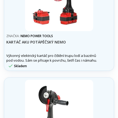
ZNAČKA:
NEMO POWER TOOLS
KARTÁČ AKU POTÁPĚČSKÝ NEMO
Výkonný elektrický kartáč pro čištění trupu lodí a bazénů
pod vodou. Sám se přisaje k povrchu, šetří čas i námahu.
Průměr kartáče 30 cm, výdrž přes 2 hodiny.

Skladem