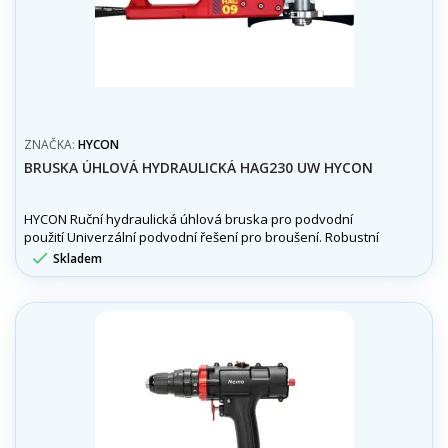
ZNAČKA:
HYCON
BRUSKA ÚHLOVÁ HYDRAULICKÁ HAG230 UW HYCON
HYCON Ruční hydraulická úhlová bruska pro podvodní
použití Univerzální podvodní řešení pro broušení. Robustní
úhlová bruska HYCON je navržena tak, aby zvládla

Skladem
náročné podvodní operace.