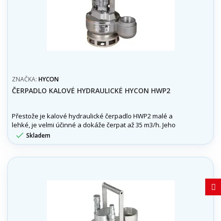
ZNAČKA:
HYCON
ČERPADLO KALOVÉ HYDRAULICKÉ HYCON HWP2
Přestože je kalové hydraulické čerpadlo HWP2 malé a
lehké, je velmi účinné a dokáže čerpat až 35 m3/h. Jeho
vnější průměr je pouze 23,8 cm, takže je ideální pro malé

Skladem
šachty, kde je málo místa.