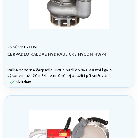
ZNAČKA:
HYCON
ČERPADLO KALOVÉ HYDRAULICKÉ HYCON HWP4
Velké ponorné čerpadlo HWP4 patří do své vlastní ligy. S
výkonem až 120 m3/h je možné jej použít i při snižování
hladiny podzemní vody, kde se obvykle používají mnohem

Skladem
rozsáhlejší a nákladnější čerpadla.