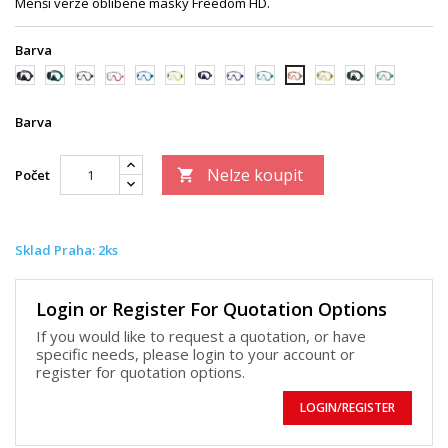
Menší verze oblíbené masky Freedom HD.
Barva
černá/
černá/zelená
trans/
trans/růžová
trans/modrá
trans/
černá/fialová
trans/tmavě
trans/zelená
trans/zlatá
černá/světle
trans/světle
trans/oranžová
černá
černá
žlutá
modrá
zelená
zelená
Barva
Nelze koupit
Počet

Sklad Praha: 2ks
Login or Register For Quotation Options
If you would like to request a quotation, or have
specific needs, please login to your account or
register for quotation options.
LOGIN/REGISTER