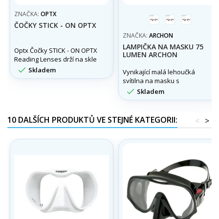
ZNAČKA:
OPTX
červená
modrá
black
ČOČKY STICK - ON OPTX
ZNAČKA:
ARCHON
LAMPIČKA NA MASKU 75
Optx Čočky STICK - ON OPTX
LUMEN ARCHON
Reading Lenses drží na skle
vlastní adhezí. Možno použít

Skladem
Vynikající malá lehoučká
i do potápěčských masek,
svítilna na masku s
slunečních brýli apod.
výkonem 75 lumen a

Skladem
úchytem na řemínek masky.
10 DALŠÍCH PRODUKTŮ VE STEJNÉ KATEGORII:
<
>