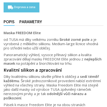
local_shipping
Doprava a cena
POPIS
PARAMETRY
Maska FREEDOM Elite
od TUSA má díky velkému zorníku
široké zorné pole
a je
vyrobená z měkkého silikonu. Medium-large lícnice vhodná
pro střední nebo užší obličej.
Panoramatický výhled, vysoce přilnavý silikon a kvalita
zpracování dělají masku FREEDOM Elite jednou z
nejlepších
masek
na potápění a šnorchlování na trhu.
Kvalitní silikon a zpracování
Díky kvalitnímu silikonu skvěle přilne k obličeji a
sedí téměř
každému
. Široké jednozorníkové provedení nabízí extrémní
výhled na všechny strany. Maska Freedom Elite má stejně
jako další masky od výrobce TUSA zpěvněný rámeček
nerezovými prvky a je tak
odolnější vůči nárazu a
poškození
.
Pásek k masce Freedom Elite je na obou stranách