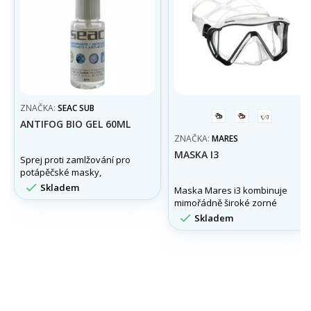
ZNAČKA:
SEAC SUB
černá/
černá/
bílá/
ANTIFOG BIO GEL 60ML
černá
červená
černá
ZNAČKA:
MARES
MASKA I3
Sprej proti zamlžování pro
potápěčské masky,
šnorchlovací masky a

Skladem
Maska Mares i3 kombinuje
plavecké brýle.
mimořádně široké zorné
pole s pohodlím díky Tri-

Skladem
Comfort silikonu,
ergonomickému „X“ pásku a
rychlým přezkám. Ideální
volba pro dlouhé ponory i
ostrý přehled pod vodou.