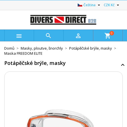


Čeština
CZK Kč
0



shopping_cart
Domů
Masky, ploutve, šnorchly
Potápěčské brýle, masky
Maska FREEDOM ELITE
Potápěčské brýle, masky