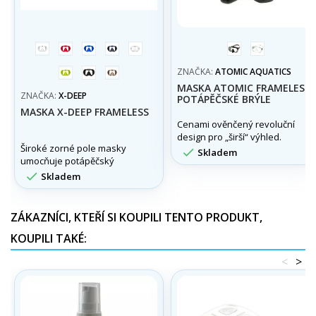
bílá
červená
modrá
šedá
transparentní
černá
transparentní
limetková
černá
písková
ZNAČKA:
ATOMIC AQUATICS
MASKA ATOMIC FRAMELESS,
ZNAČKA:
X-DEEP
POTÁPĚČSKÉ BRÝLE
MASKA X-DEEP FRAMELESS
Cenami ověnčený revoluční
design pro „širší“ výhled.
Široké zorné pole masky

Skladem
umocňuje potápěčský
zážitek a zároveň kontrolu

Skladem
nad okolím.
ZÁKAZNÍCI, KTEŘÍ SI KOUPILI TENTO PRODUKT,
KOUPILI TAKÉ:
<
>