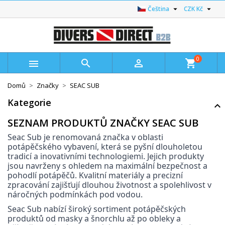


Čeština
CZK Kč
0



shopping_cart
Domů
Značky
SEAC SUB
Kategorie
SEZNAM PRODUKTŮ ZNAČKY SEAC SUB
Seac Sub je renomovaná značka v oblasti
potápěčského vybavení, která se pyšní dlouholetou
tradicí a inovativními technologiemi. Jejich produkty
jsou navrženy s ohledem na maximální bezpečnost a
pohodlí potápěčů. Kvalitní materiály a precizní
zpracování zajišťují dlouhou životnost a spolehlivost v
náročných podmínkách pod vodou.
Seac Sub nabízí široký sortiment potápěčských
produktů od masky a šnorchlu až po obleky a