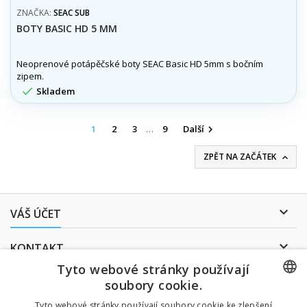
ZNAČKA:
SEAC SUB
BOTY BASIC HD 5 MM
Neoprenové potápěčské boty SEAC Basic HD 5mm s bočním
zipem.

Skladem
1
2
3
…
9
Další

ZPĚT NA ZAČÁTEK


VÁŠ ÚČET

KONTAKT
Tyto webové stránky používají
ODBĚR NOVINEK
soubory cookie.
CZECH
Tyto webové stránky používají soubory cookie ke zlepšení