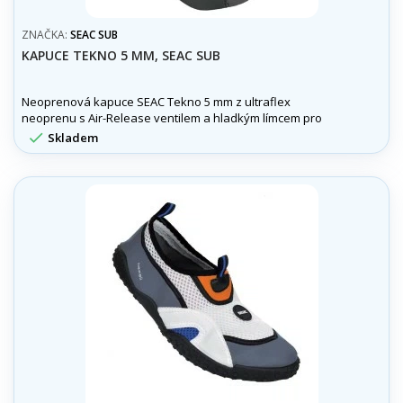
ZNAČKA:
SEAC SUB
KAPUCE TEKNO 5 MM, SEAC SUB
Neoprenová kapuce SEAC Tekno 5 mm z ultraflex
neoprenu s Air-Release ventilem a hladkým límcem pro
maximální teplo a komfort při potápění.

Skladem