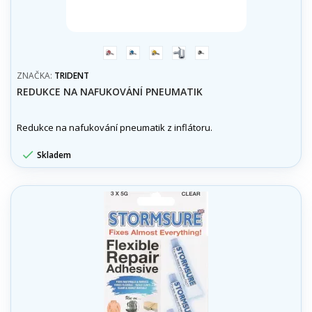
červená
modrá
zlatá
stříbrná
černá
ZNAČKA:
TRIDENT
REDUKCE NA NAFUKOVÁNÍ PNEUMATIK
Redukce na nafukování pneumatik z inflátoru.

Skladem