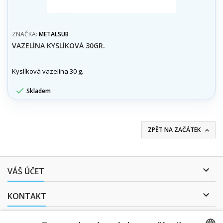
ZNAČKA:
METALSUB
VAZELÍNA KYSLÍKOVÁ 30GR.
Kyslíková vazelína 30 g.

Skladem
ZPĚT NA ZAČÁTEK


VÁŠ ÚČET

KONTAKT
ODBĚR NOVINEK