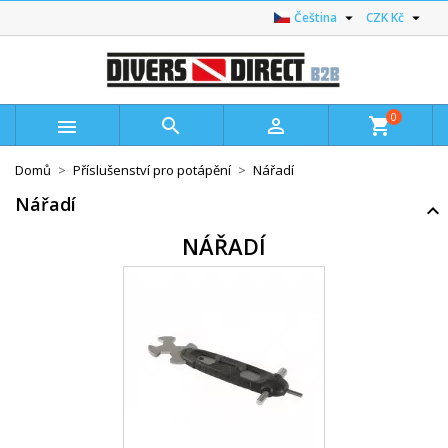


Čeština
CZK Kč
0



shopping_cart
Domů
Příslušenství pro potápění
Nářadí
Nářadí
NÁŘADÍ