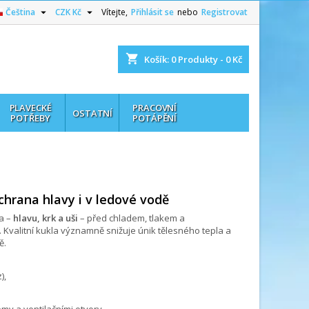


Čeština
CZK Kč
Vítejte,
Přihlásit se
nebo
Registrovat
shopping_cart
Košík:
0
Produkty - 0 Kč
PLAVECKÉ
PRACOVNÍ
OSTATNÍ
POTŘEBY
POTÁPĚNÍ
chrana hlavy i v ledové vodě
la –
hlavu, krk a uši
– před chladem, tlakem a
 Kvalitní kukla významně snižuje únik tělesného tepla a
ě.
),