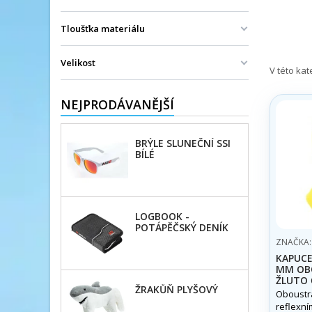
Tloušťka materiálu
Velikost
V této ka
NEJPRODÁVANĚJŠÍ
BRÝLE SLUNEČNÍ SSI
BÍLÉ
LOGBOOK -
POTÁPĚČSKÝ DENÍK
SSI
ZNAČKA
KAPUCE
MM OB
ŽLUTO
ŽRAKŮŇ PLYŠOVÝ
Oboustra
reflexní