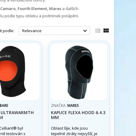
emy a ventilačními otvory.
 Camaro, Fourth Element, Mares
a dalších.
lu podle typu obleku a podmínek potápění.



t podle:
Relevance
BARE
ZNAČKA:
MARES
E ULTRAWARMTH
KAPUCE FLEXA HOOD 6.4.3
MM
MM
Celliant® byl
Oblast šíje, kde jsou
rně testován s
tepelné ztráty nejvyšší, je