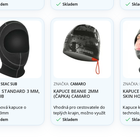
suchá kapuce ze
vynikajícími výsledky,
vynikajíc


adem
Skladem
Skl
ného super
pokud jde o uchování
pokud jd
o neoprénu od
tělesného tepla a urychlení
tělesného
sti Northern Diver.
jeho obnovy.
jeho obn
materiál 
uchování 
zvyšován
komfortu
:
SEAC SUB
ZNAČKA:
CAMARO
ZNAČKA:
 STANDARD 3 MM,
KAPUCE BEANIE 2MM
KAPUCE
UB
(ČAPKA) CAMARO
SKIN H
ová kapuce o
Vhodná pro cestovatele do
Kapuce 
e 3mm
teplých krajin, možno využít
technolo
i na jiné vodní sporty.
naším s


adem
Skladem
Skl
neopren
ventil S
odstraňu