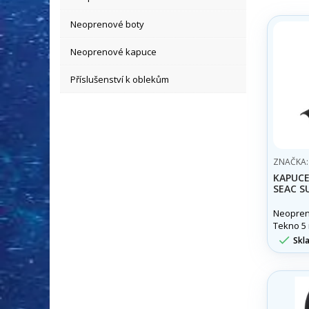
Neoprenové boty
Neoprenové kapuce
Příslušenství k oblekům
ZNAČKA
KAPUCE
SEAC S
Neopren
Tekno 5 
neopren

Skl
ventile
pro maxi
komfort 