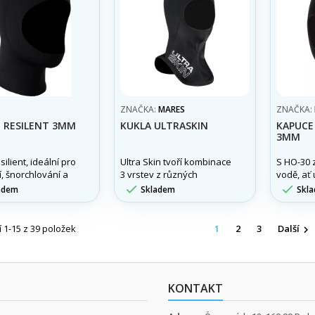
ZNAČKA:
MARES
ZNAČKA:
 RESILENT 3MM
KUKLA ULTRASKIN
KAPUCE
3MM
ilient, ideální pro
Ultra Skin tvoří kombinace
S HO-30 
, šnorchlování a
3 vrstev z různých
vodě, ať 
ní sporty, vylepší
materiálů
fotograf


adem
Skladem
Skl
odní zážitek
relaxujet
 1-15 z 39 položek
1
2
3
Další

KONTAKT