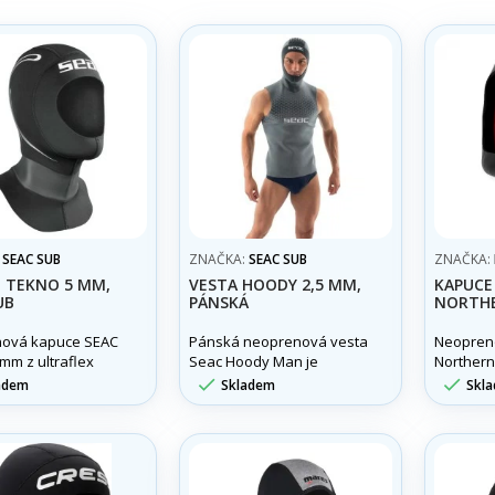
vzduch z 
kukly, zv
zajišťuj
přizpůs
celého p
:
SEAC SUB
ZNAČKA:
SEAC SUB
ZNAČKA:
 TEKNO 5 MM,
VESTA HOODY 2,5 MM,
KAPUCE 
UB
PÁNSKÁ
NORTHE
ová kapuce SEAC
Pánská neoprenová vesta
Neopren
mm z ultraflex
Seac Hoody Man je
Northern
u s Air-Release
vyrobena z 2,5 mm
Seal (SV


adem
Skladem
Skl
m a hladkým límcem
ultraelastického neoprenu
a těsnění
mální teplo a
Poskytuj
při potápění.
a omezuj