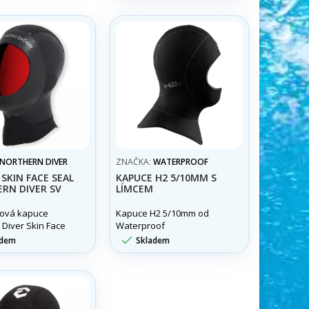
vnitřní strany
yšuje pohodlí a
e dokonalé
obení během
onoru.
NORTHERN DIVER
ZNAČKA:
WATERPROOF
SKIN FACE SEAL
KAPUCE H2 5/10MM S
RN DIVER SV
LÍMCEM
ová kapuce
Kapuce H2 5/10mm od
 Diver Skin Face
Waterproof
) s hladkým límcem

adem
Skladem
m obličeje.
e vysoký komfort
e vnikání vody.