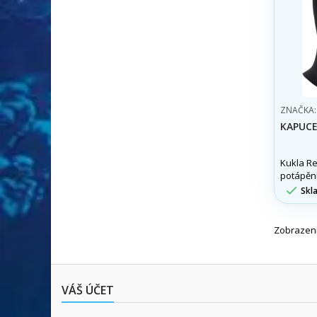
ZNAČKA:
KAPUCE
Kukla Res
potápění
další vod

Skl
váš podv
Zobrazení
VÁŠ ÚČET