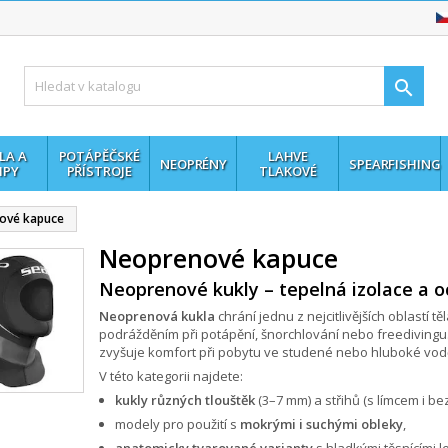

LA A
POTÁPĚČSKÉ
LAHVE
NEOPRÉNY
SPEARFISHING
MPY
PŘÍSTROJE
TLAKOVÉ
ové kapuce
Neoprenové kapuce
Neoprenové kukly – tepelná izolace a o
Neoprenová kukla
chrání jednu z nejcitlivějších oblastí tě
podrážděním při potápění, šnorchlování nebo freedivingu.
zvyšuje komfort při pobytu ve studené nebo hluboké vod
V této kategorii najdete:
kukly různých tlouštěk
(3–7 mm) a střihů (s límcem i bez
modely pro použití s
mokrými i suchými obleky
,