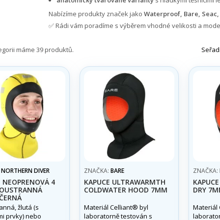
anatomicky tvarované varianty
s hladkými těsnícími l
Nabízíme produkty značek jako
Waterproof, Bare, Seac,
✅ Rádi vám poradíme s výběrem vhodné velikosti a mode
tegorii máme 39 produktů.
Seřadi
:
NORTHERN DIVER
ZNAČKA:
BARE
ZNAČKA:
 NEOPRENOVÁ 4
KAPUCE ULTRAWARMTH
KAPUC
OUSTRANNÁ
COLDWATER HOOD 7MM
DRY 7
 ČERNÁ
nná, žlutá (s
Materiál Celliant® byl
Materiál 
mi prvky) nebo
laboratorně testován s
laborato