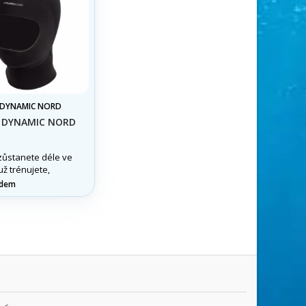
DYNAMIC NORD
 DYNAMIC NORD
zůstanete déle ve
už trénujete,
ujete nebo
adem
e.