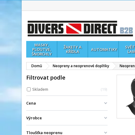
MASKY,
ŽAKETY A
SVĚT
PLOUTVE,
AUTOMATIKY
KŘÍDLA
LA
ŠNORCHLY
Domů
Neopreny a neoprenové doplňky
Neopren
Filtrovat podle
Skladem
19
Cena
Výrobce
Tloušťka neoprenu