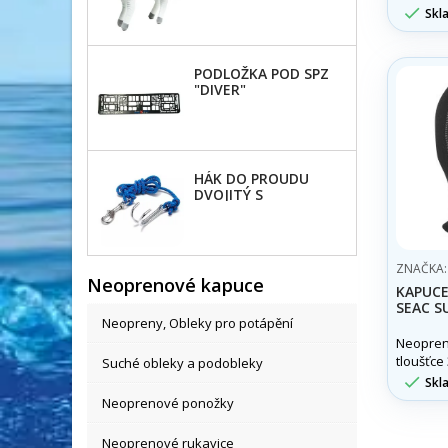
černá, 

Skl
4mm sil
pružnéh
společno
PODLOŽKA POD SPZ
"DIVER"
HÁK DO PROUDU
DVOJITÝ S
KARABINOU
ZNAČKA
Neoprenové kapuce
KAPUCE
SEAC S
Neopreny, Obleky pro potápění
Neopren
tloušťc
Suché obleky a podobleky

Skl
Neoprenové ponožky
Neoprenové rukavice