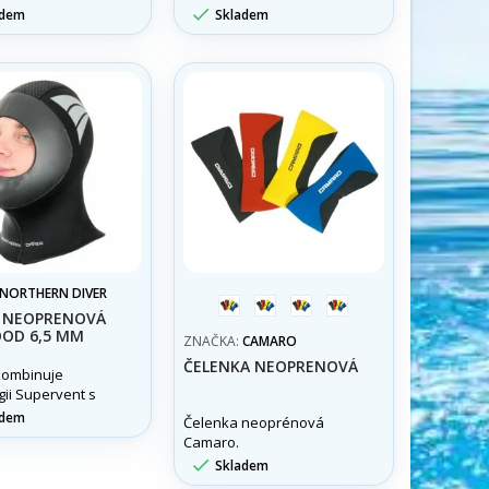
ími výsledky,
zhotovena ze 6mm

adem
Skladem
e o uchování
neoprenu.
 tepla a urychlení
ovy. Vnější
ELASTEK zajišťuje
tepla a další
í tepelného
.
NORTHERN DIVER
modrá
černá
žlutá
červená
 NEOPRENOVÁ
OOD 6,5 MM
ZNAČKA:
CAMARO
ČELENKA NEOPRENOVÁ
kombinuje
gii Supervent s
uperpružným
adem
Čelenka neoprénová
em. Jednosměrný
Camaro.
upervent

Skladem
je zachycený