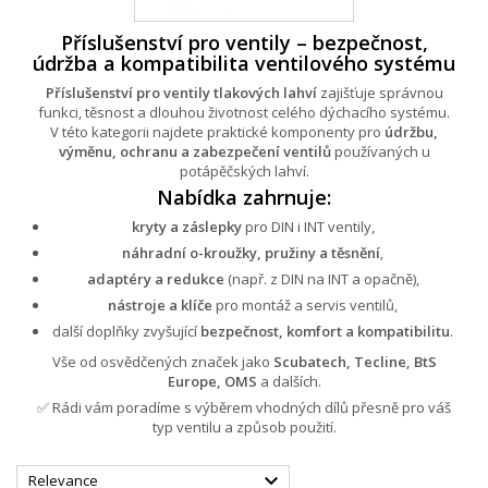
Příslušenství pro ventily – bezpečnost,
údržba a kompatibilita ventilového systému
Příslušenství pro ventily tlakových lahví
zajišťuje správnou
funkci, těsnost a dlouhou životnost celého dýchacího systému.
V této kategorii najdete praktické komponenty pro
údržbu,
výměnu, ochranu a zabezpečení ventilů
používaných u
potápěčských lahví.
Nabídka zahrnuje:
kryty a záslepky
pro DIN i INT ventily,
náhradní o-kroužky, pružiny a těsnění
,
adaptéry a redukce
(např. z DIN na INT a opačně),
nástroje a klíče
pro montáž a servis ventilů,
další doplňky zvyšující
bezpečnost, komfort a kompatibilitu
.
Vše od osvědčených značek jako
Scubatech, Tecline, BtS
Europe, OMS
a dalších.
✅ Rádi vám poradíme s výběrem vhodných dílů přesně pro váš
typ ventilu a způsob použití.

Relevance