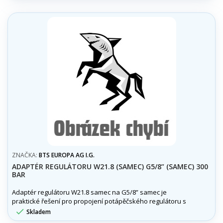
ZNAČKA:
BTS EUROPA AG I.G.
ADAPTÉR REGULÁTORU W21.8 (SAMEC) G5/8” (SAMEC) 300
BAR
Adaptér regulátoru W21.8 samec na G5/8” samec je
praktické řešení pro propojení potápěčského regulátoru s
různými typy ventilů a tlakových systémů.

Skladem