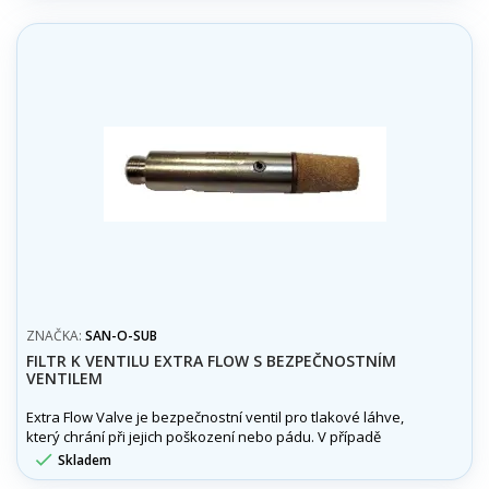
ZNAČKA:
SAN-O-SUB
FILTR K VENTILU EXTRA FLOW S BEZPEČNOSTNÍM
VENTILEM
Extra Flow Valve je bezpečnostní ventil pro tlakové láhve,
který chrání při jejich poškození nebo pádu. V případě
ulomení ventilu automaticky omezí průtok plynu a zabrání

Skladem
vzniku nebezpečného reakčního tahu.