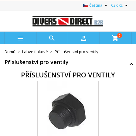


Čeština
CZK Kč
0



shopping_cart
Domů
Lahve tlakové
Příslušenství pro ventily
Příslušenství pro ventily
PŘÍSLUŠENSTVÍ PRO VENTILY