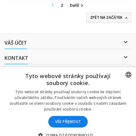
1
2
Další

ZPĚT NA ZAČÁTEK


VÁŠ ÚČET

KONTAKT
ODBĚR NOVINEK
Tyto webové stránky používají
soubory cookie.
CZECH
Tyto webové stránky používají soubory cookie ke zlepšení
Uděluji souhlas se
uživatelského zážitku. Používáním našich webových stránek
CZECH
zpracováním osobních údajů
.
souhlasíte se všemi soubory cookie v souladu s našimi zásadami
používání souborů cookie.
ENGLISH
VŠE PŘIJMOUT
SLOVAK
Všechny uvedené ceny jsou včetně daně.
SPANISH
ZOBRAZIT PODROBNOSTI