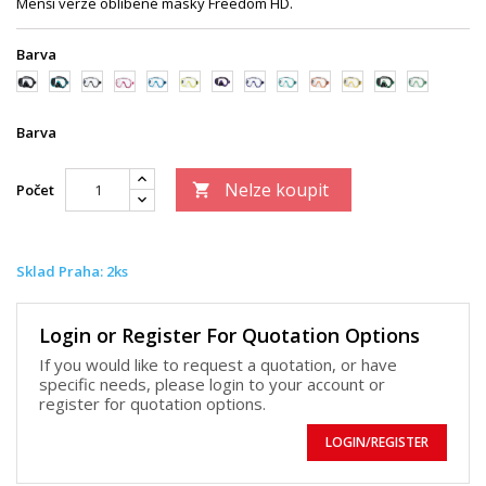
Menší verze oblíbené masky Freedom HD.
Barva
černá/
černá/zelená
trans/
trans/růžová
trans/modrá
trans/
černá/fialová
trans/tmavě
trans/zelená
trans/oranžová
trans/zlatá
černá/světle
trans/světle
černá
černá
žlutá
modrá
zelená
zelená
Barva
Nelze koupit
Počet

Sklad Praha: 2ks
Login or Register For Quotation Options
If you would like to request a quotation, or have
specific needs, please login to your account or
register for quotation options.
LOGIN/REGISTER