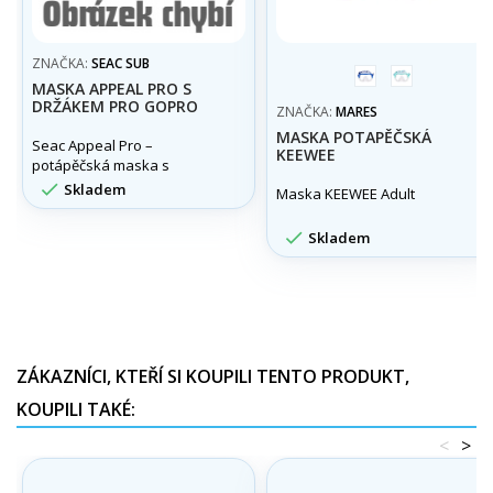
ZNAČKA:
SEAC SUB
modrá
aqua
MASKA APPEAL PRO S
DRŽÁKEM PRO GOPRO
ZNAČKA:
MARES
MASKA POTAPĚČSKÁ
Seac Appeal Pro –
KEEWEE
potápěčská maska s
úchytem pro akční kameru

Skladem
Maska KEEWEE Adult

Skladem
ZÁKAZNÍCI, KTEŘÍ SI KOUPILI TENTO PRODUKT,
KOUPILI TAKÉ:
<
>