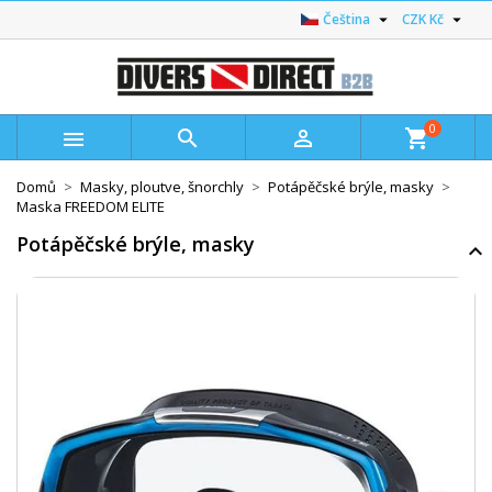


Čeština
CZK Kč
0



shopping_cart
Domů
Masky, ploutve, šnorchly
Potápěčské brýle, masky
Maska FREEDOM ELITE
Potápěčské brýle, masky