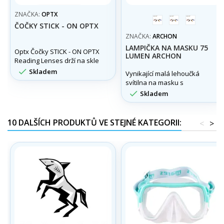
ZNAČKA:
OPTX
červená
modrá
black
ČOČKY STICK - ON OPTX
ZNAČKA:
ARCHON
LAMPIČKA NA MASKU 75
Optx Čočky STICK - ON OPTX
LUMEN ARCHON
Reading Lenses drží na skle
vlastní adhezí. Možno použít

Skladem
Vynikající malá lehoučká
i do potápěčských masek,
svítilna na masku s
slunečních brýli apod.
výkonem 75 lumen a

Skladem
úchytem na řemínek masky.
10 DALŠÍCH PRODUKTŮ VE STEJNÉ KATEGORII:
<
>