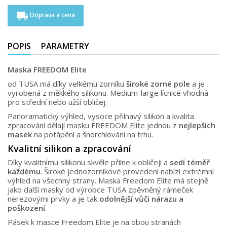
local_shipping
Doprava a cena
POPIS
PARAMETRY
Maska FREEDOM Elite
od TUSA má díky velkému zorníku
široké zorné pole
a je
vyrobená z měkkého silikonu. Medium-large lícnice vhodná
pro střední nebo užší obličej.
Panoramatický výhled, vysoce přilnavý silikon a kvalita
zpracování dělají masku FREEDOM Elite jednou z
nejlepších
masek
na potápění a šnorchlování na trhu.
Kvalitní silikon a zpracování
Díky kvalitnímu silikonu skvěle přilne k obličeji a
sedí téměř
každému
. Široké jednozorníkové provedení nabízí extrémní
výhled na všechny strany. Maska Freedom Elite má stejně
jako další masky od výrobce TUSA zpěvněný rámeček
nerezovými prvky a je tak
odolnější vůči nárazu a
poškození
.
Pásek k masce Freedom Elite je na obou stranách