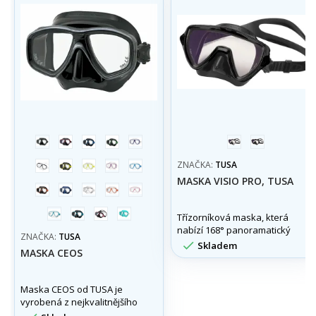
černá/
černá/
černá/modrá
černá/zelená
trans./modrá
stříbrná
černá
černá
červená
trans/
černá/
trans/
trans/fialová
trans/světle
ZNAČKA:
TUSA
černá
žlutá
žlutá
modrá
MASKA VISIO PRO, TUSA
černá/oranžová
modrá/trans
trans/trans
trans/oranžová
trans/malinová
trans/tyrkysová
černá/tyrkysová
černá/tmavě
mint
Třízorníková maska, která
růžová
nabízí 168° panoramatický
ZNAČKA:
TUSA
výhled díky patentovaným

Skladem
MASKA CEOS
zakulaceným bočním sklům
na masce.
Maska CEOS od TUSA je
vyrobená z nejkvalitnějšího
silikonu, který je lehoučký a