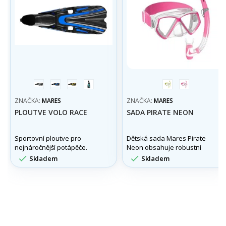
bílá
modrá
žlutá
aqua
žlutá
růžová
ZNAČKA:
MARES
ZNAČKA:
MARES
PLOUTVE VOLO RACE
SADA PIRATE NEON
Sportovní ploutve pro
Dětská sada Mares Pirate
nejnáročnější potápěče.
Neon obsahuje robustní
silikonovou masku s širokým


Skladem
Skladem
zorným polem a šnorchl s
horním záklopovým
systémem proti vlnám a
bočním přezkami pro
snadné nastavení – ideální
pro děti 8–14 let.