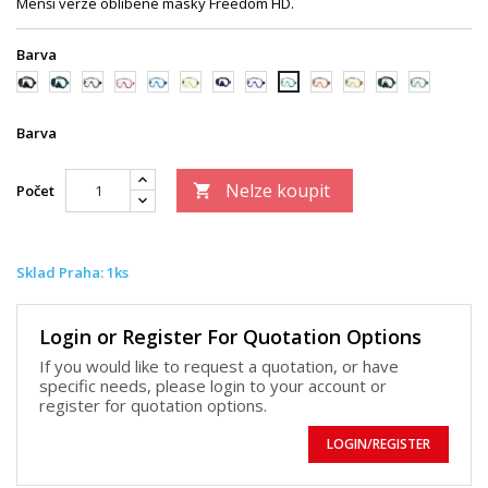
Menší verze oblíbené masky Freedom HD.
Barva
černá/
černá/zelená
trans/
trans/růžová
trans/modrá
trans/
černá/fialová
trans/tmavě
trans/oranžová
trans/zlatá
černá/světle
trans/světle
trans/zelená
černá
černá
žlutá
modrá
zelená
zelená
Barva
Nelze koupit
Počet

Sklad Praha: 1ks
Login or Register For Quotation Options
If you would like to request a quotation, or have
specific needs, please login to your account or
register for quotation options.
LOGIN/REGISTER