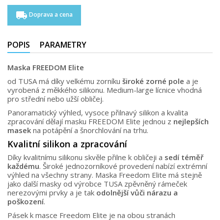
local_shipping
Doprava a cena
POPIS
PARAMETRY
Maska FREEDOM Elite
od TUSA má díky velkému zorníku
široké zorné pole
a je
vyrobená z měkkého silikonu. Medium-large lícnice vhodná
pro střední nebo užší obličej.
Panoramatický výhled, vysoce přilnavý silikon a kvalita
zpracování dělají masku FREEDOM Elite jednou z
nejlepších
masek
na potápění a šnorchlování na trhu.
Kvalitní silikon a zpracování
Díky kvalitnímu silikonu skvěle přilne k obličeji a
sedí téměř
každému
. Široké jednozorníkové provedení nabízí extrémní
výhled na všechny strany. Maska Freedom Elite má stejně
jako další masky od výrobce TUSA zpěvněný rámeček
nerezovými prvky a je tak
odolnější vůči nárazu a
poškození
.
Pásek k masce Freedom Elite je na obou stranách