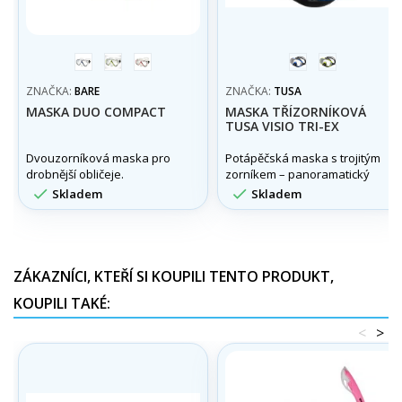
modrá
žlutá
růžová
modrá
žlutá
ZNAČKA:
BARE
ZNAČKA:
TUSA
MASKA DUO COMPACT
MASKA TŘÍZORNÍKOVÁ
TUSA VISIO TRI-EX
Dvouzorníková maska pro
Potápěčská maska s trojitým
drobnější obličeje.
zorníkem – panoramatický
výhled


Skladem
Skladem
ZÁKAZNÍCI, KTEŘÍ SI KOUPILI TENTO PRODUKT,
KOUPILI TAKÉ:
<
>