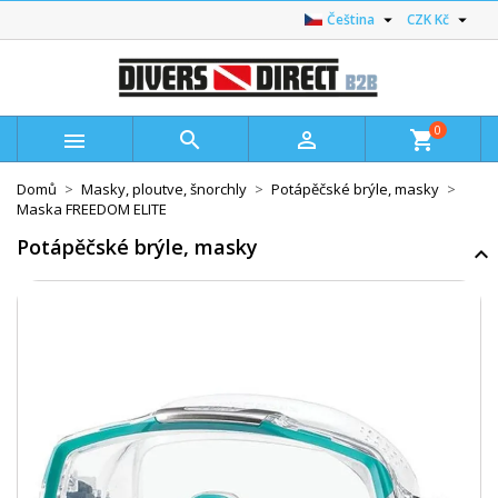


Čeština
CZK Kč
0



shopping_cart
Domů
Masky, ploutve, šnorchly
Potápěčské brýle, masky
Maska FREEDOM ELITE
Potápěčské brýle, masky