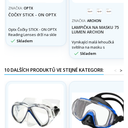
ZNAČKA:
OPTX
červená
modrá
black
ČOČKY STICK - ON OPTX
ZNAČKA:
ARCHON
LAMPIČKA NA MASKU 75
Optx Čočky STICK - ON OPTX
LUMEN ARCHON
Reading Lenses drží na skle
vlastní adhezí. Možno použít

Skladem
Vynikající malá lehoučká
i do potápěčských masek,
svítilna na masku s
slunečních brýli apod.
výkonem 75 lumen a

Skladem
úchytem na řemínek masky.
10 DALŠÍCH PRODUKTŮ VE STEJNÉ KATEGORII:
<
>