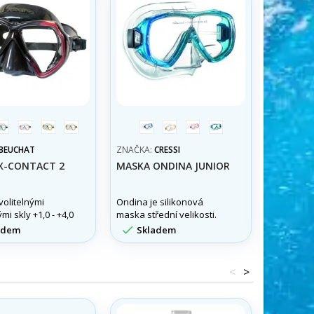
á/
transparentní/aqua
transparentní/růžová
transparentní/
transparentní/oranžová
modrá
žlutá
růžová
aqua
ená
žlutá
BEUCHAT
ZNAČKA:
CRESSI
ZNAČKA:
X-CONTACT 2
MASKA ONDINA JUNIOR
MASKA 
volitelnými
Ondina je silikonová
Jednozor
mi skly +1,0 - +4,0
maska střední velikosti.
bezrámeč
0.
širokým 


adem
Skladem
Skla
značky Sa
<
>