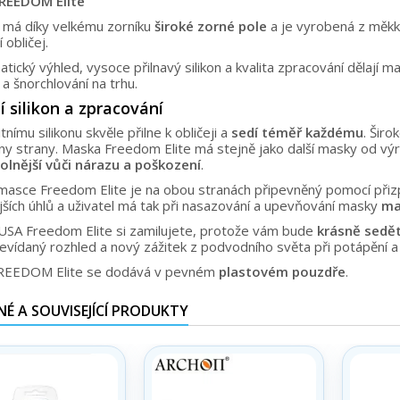
REEDOM Elite
má díky velkému zorníku
široké zorné pole
a je vyrobená z měkké
 obličej.
tický výhled, vysoce přilnavý silikon a kvalita zpracování dělají
 a šnorchlování na trhu.
í silikon a zpracování
itnímu silikonu skvěle přilne k obličeji a
sedí téměř každému
. Šir
ny strany. Maska Freedom Elite má stejně jako další masky od 
olnější vůči nárazu a poškození
.
masce Freedom Elite je na obou stranách připevněný pomocí přiz
jších úhlů a uživatel má tak při nasazování a upevňování masky
ma
SA Freedom Elite si zamilujete, protože vám bude
krásně sedět
evídaný rozhled a nový zážitek z podvodního světa při potápění a
REEDOM Elite se dodává v pevném
plastovém pouzdře
.
É A SOUVISEJÍCÍ PRODUKTY