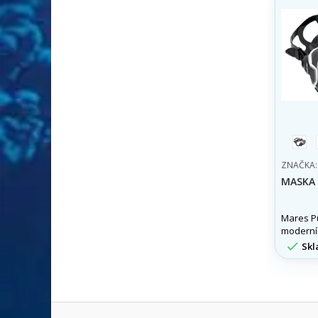
čern
čer
ZNAČKA
MASKA 
Mares P
moderní
potápěč

Skl
výměnn
měkkým 
těsnění
polem. K
pohodlí 