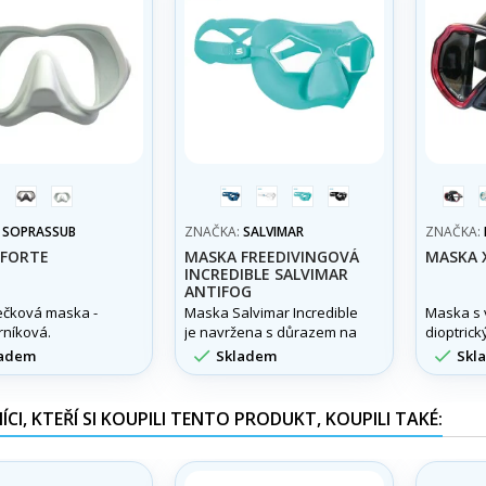
černá
bílá
modrá
transparentní
aqua
černá
čern
červ
:
SOPRASSUB
ZNAČKA:
SALVIMAR
ZNAČKA:
 FORTE
MASKA FREEDIVINGOVÁ
MASKA 
INCREDIBLE SALVIMAR
ANTIFOG
čková maska -
Maska Salvimar Incredible
Maska s 
rníková.
je navržena s důrazem na
dioptrický
minimální vnitřní objem a
/ -1,0 - -8,


adem
Skladem
Skl
kompaktní rozměry, což
zajišťuje mimořádně
lehkou konstrukci a
CI, KTEŘÍ SI KOUPILI TENTO PRODUKT, KOUPILI TAKÉ:
pohodlné používání i při
delších ponorech.