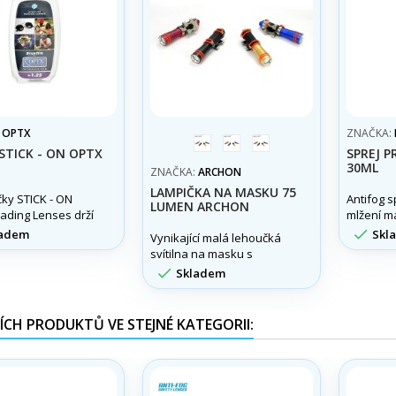
:
OPTX
ZNAČKA:
červená
modrá
black
STICK - ON OPTX
SPREJ 
30ML
ZNAČKA:
ARCHON
LAMPIČKA NA MASKU 75
ky STICK - ON
Antifog 
LUMEN ARCHON
ading Lenses drží
mlžení ma
vlastní adhezí.

adem
Skl
Vynikající malá lehoučká
užít i do
svítilna na masku s
ských masek,
výkonem 75 lumen a

Skladem
ch brýli apod.
úchytem na řemínek
masky.
ÍCH PRODUKTŮ VE STEJNÉ KATEGORII: