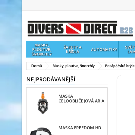
MASKY,
ŽAKETY A
SVĚT
PLOUTVE,
AUTOMATIKY
KŘÍDLA
LA
ŠNORCHLY
Domů
Masky, ploutve, šnorchly
Potápěčské brýle
NEJPRODÁVANĚJŠÍ
MASKA
CELOOBLIČEJOVÁ ARIA
QR
MASKA FREEDOM HD