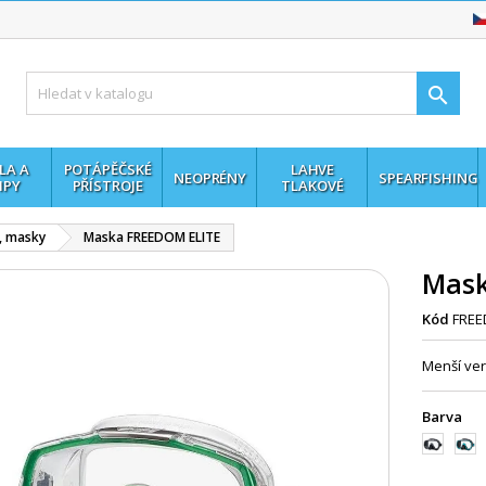

LA A
POTÁPĚČSKÉ
LAHVE
NEOPRÉNY
SPEARFISHING
MPY
PŘÍSTROJE
TLAKOVÉ
, masky
Maska FREEDOM ELITE
Mask
Kód
FREE
Menší ve
Barva
černá/
čern
černá