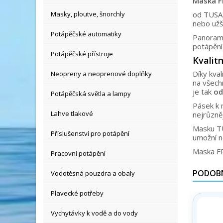
Maska F
Masky, ploutve, šnorchly
od TUSA 
nebo užší
Potápěčské automatiky
Panorama
potápění
Potápěčské přístroje
Kvalitn
Díky kval
Neopreny a neoprenové doplňky
na všech
je tak
od
Potápěčská světla a lampy
Pásek k 
Lahve tlakové
nejrůzně
Masku TU
Příslušenství pro potápění
umožní n
Maska F
Pracovní potápění
PODOBN
Vodotěsná pouzdra a obaly
Plavecké potřeby
Vychytávky k vodě a do vody