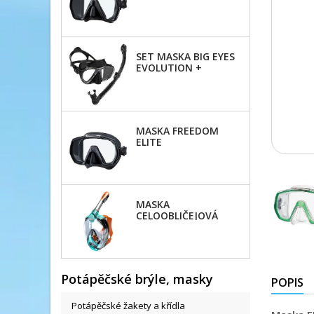
SET MASKA BIG EYES
EVOLUTION +
ŠNORCHL ULTRA DRY
MASKA FREEDOM
ELITE
MASKA
CELOOBLIČEJOVÁ
MAGICA JUNIOR
Potápěčské brýle, masky
POPIS
Potápěčské žakety a křídla