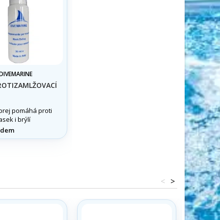
DIVEMARINE
PROTIZAMLŽOVACÍ
sprej pomáhá proti
sek i brýlí
adem
<
>