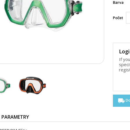
Barva
Počet
Logi
If yo
speci
regis
local_shipping
Do
PARAMETRY