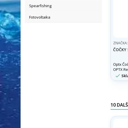
Spearfishing
Fotovoltaika
ZNAČKA
ČOČKY 
Optx Čoč
OPTX Re
na skle 

Skl
Možno po
potápěč
sluneční
10 DALŠ