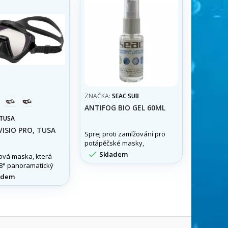
ZNAČKA:
SEAC SUB
stříbrná
černá
bíl
ANTIFOG BIO GEL 60ML
TUSA
ZNAČKA:
ISIO PRO, TUSA
PLOUTVE
Sprej proti zamlžování pro
MARES
potápěčské masky,
šnorchlovací masky a

Skladem
ková maska, která
Nastavite
plavecké brýle.
68° panoramatický
děti.
íky patentovaným

adem
Skla
eným bočním
 masce.