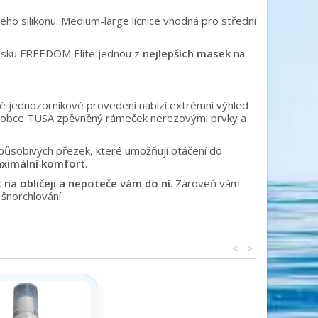
ho silikonu. Medium-large lícnice vhodná pro střední
 masku FREEDOM Elite jednou z
nejlepších masek
na
oké jednozorníkové provedení nabízí extrémní výhled
výrobce TUSA zpěvněný rámeček nerezovými prvky a
působivých přezek, které umožňují otáčení do
ximální komfort
.
 na obličeji a nepoteče vám do ní
. Zároveň vám
 šnorchlování.
<
>