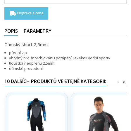
local_shipping
Doprava a cena
POPIS
PARAMETRY
Dámský short 2,5mm:
přední zip
vhodný pro šnorchlování i potápění, jakékoli vodní sporty
tloušťka neoprenu 2,5mm
dámské provedení
10 DALŠÍCH PRODUKTŮ VE STEJNÉ KATEGORII:
<
>