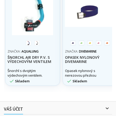
modrá
stříbrná
modrá
zelena
žlutá
růžová
Oran
světlá
ZNAČKA:
AQUALUNG
ZNAČKA:
DIVEMARINE
ŠNORCHL AIR DRY P.V. S
OPASEK NYLONOVÝ
VÝDECHOVÝM VENTILEM
DIVEMARINE
Šnorchl s dvojitým
Opasek nylonový s
výdechovým ventilem.
nerezovou přezkou
Divemarine


Skladem
Skladem

VÁŠ ÚČET