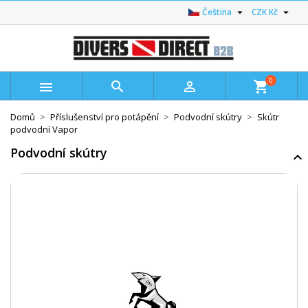


Čeština
CZK Kč
0



shopping_cart
Domů
Příslušenství pro potápění
Podvodní skútry
Skútr
podvodní Vapor
Podvodní skútry