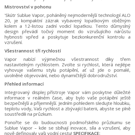
Mistrovství v pohonu
'Skútr Sublue Vapor, poháněný nejmodernější technologií ALO
20, je kompaktní zázrak vybavený lopatkovým oběžným
kolem a 12-listou zadní vodicí lopatkou. Tento důmyslný
design převádí točivý moment do vzrušujícího nárůstu
hybnosti vpřed a poskytuje bezkonkurenční kontrolu a
vzrušení.
Všestrannost tří rychlostí
Vapor nabízí výjimečnou všestrannost díky třem
nastavitelným rychlostem. Zvolte si rychlost, která nejlépe
vyhovuje vašemu stylu potápění, ať už jde o pomalé,
uvolněné objevování, nebo dynamičtější dobrodružství.
Přehled informací
Integrovaný displej přístroje Vapor vám poskytne důležité
informace v reálném čase, aby bylo vaše potápění ještě
bezpečnější a příjemnější. Jedním pohledem sledujte hloubku,
teplotu vody, Vaši rychlost a zbývající baterii, abyste se plně
soustředili na průzkum.
Ponořte se do budoucnosti podmořského průzkumu se
Sublue Vapor – kde se sbíhají inovace, síla a vzrušení, aby
nově definovaly vaši vodní cestu!
SPECIFIKACE: