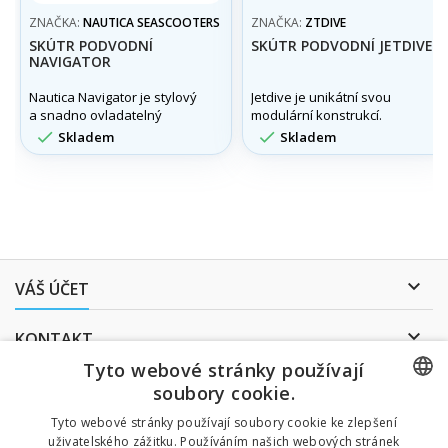
ZNAČKA:
NAUTICA SEASCOOTERS
ZNAČKA:
ZTDIVE
SKÚTR PODVODNÍ
SKÚTR PODVODNÍ JETDIVE
NAVIGATOR
Nautica Navigator je stylový
Jetdive je unikátní svou
a snadno ovladatelný
modulární konstrukcí.
seascooter určený pro děti
Aerodynamický štíhlý tvar a


Skladem
Skladem
od 8 let
silný motor zajišťují výborný
skluz a dobré výkonnové
parametry. Lehký přístroj
pro snadnou manipulaci.

VÁŠ ÚČET

KONTAKT
Tyto webové stránky používají
ODBĚR NOVINEK
soubory cookie.
CZECH
Tyto webové stránky používají soubory cookie ke zlepšení
uživatelského zážitku. Používáním našich webových stránek