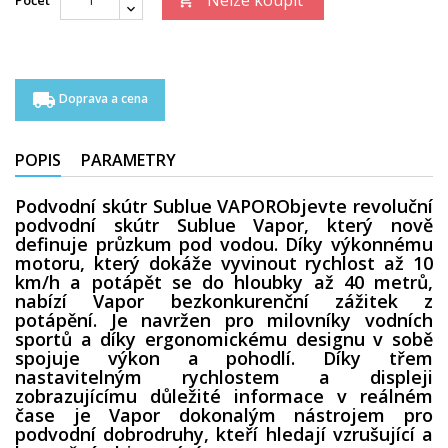
local_shipping
Doprava a cena
POPIS
PARAMETRY
Podvodní skútr Sublue VAPOR
Objevte revoluční
podvodní skútr Sublue Vapor, který nově
definuje průzkum pod vodou. Díky výkonnému
motoru, který dokáže vyvinout rychlost až 10
km/h a potápět se do hloubky až 40 metrů,
nabízí Vapor bezkonkurenční zážitek z
potápění. Je navržen pro milovníky vodních
sportů a díky ergonomickému designu v sobě
spojuje výkon a pohodlí. Díky třem
nastavitelným rychlostem a displeji
zobrazujícímu důležité informace v reálném
čase je Vapor dokonalým nástrojem pro
podvodní dobrodruhy, kteří hledají vzrušující a