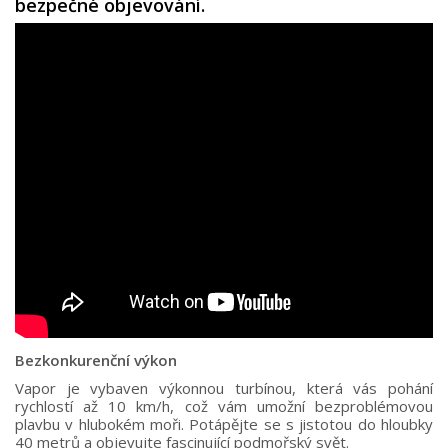
bezpečné objevování.
Bezkonkurenční výkon
Vapor je vybaven výkonnou turbínou, která vás pohání
rychlostí až 10 km/h, což vám umožní bezproblémovou
plavbu v hlubokém moři. Potápějte se s jistotou do hloubky
40 metrů a objevujte fascinující podmořský svět.