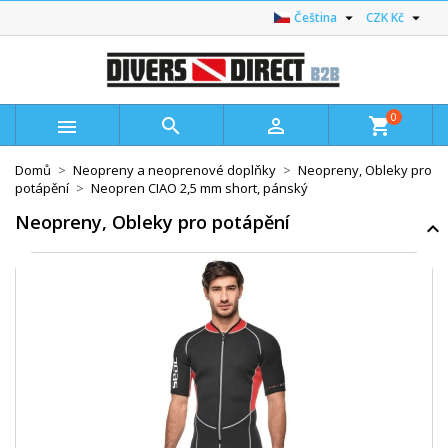


Čeština
CZK Kč
0



shopping_cart
Domů
Neopreny a neoprenové doplňky
Neopreny, Obleky pro
potápění
Neopren CIAO 2,5 mm short, pánský
Neopreny, Obleky pro potápění