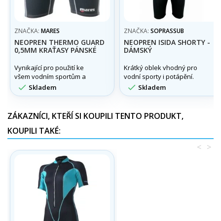
ZNAČKA:
MARES
ZNAČKA:
SOPRASSUB
NEOPREN THERMO GUARD
NEOPREN ISIDA SHORTY -
0,5MM KRAŤASY PÁNSKÉ
DÁMSKÝ
Vynikající pro použití ke
Krátký oblek vhodný pro
všem vodním sportům a
vodní sporty i potápění.
nebo jako doplněk k jinému


Skladem
Skladem
neoprenu pro lepší udržení
tepla.
ZÁKAZNÍCI, KTEŘÍ SI KOUPILI TENTO PRODUKT,
KOUPILI TAKÉ:
<
>