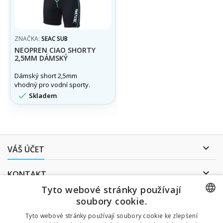
ZNAČKA:
SEAC SUB
NEOPREN CIAO SHORTY
2,5MM DÁMSKÝ
Dámský short 2,5mm
vhodný pro vodní sporty.

Skladem

VÁŠ ÚČET

KONTAKT
Tyto webové stránky používají
ODBĚR NOVINEK
soubory cookie.
CZECH
Tyto webové stránky používají soubory cookie ke zlepšení