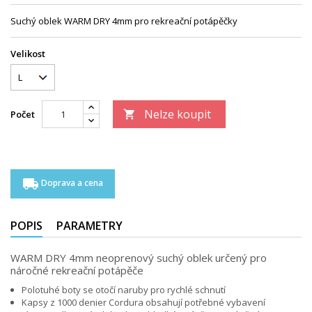
Suchý oblek WARM DRY 4mm pro rekreační potápěčky
Velikost
Nelze koupit
Počet

local_shipping
Doprava a cena
POPIS
PARAMETRY
WARM DRY 4mm neoprenový suchý oblek určený pro
náročné rekreační potápěče
Polotuhé boty se otočí naruby pro rychlé schnutí
Kapsy z 1000 denier Cordura obsahují potřebné vybavení