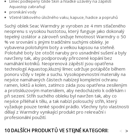
Límec podlepený Glide Skin a hladké uzávěry na zápěstí
Aquastop zabraňují
pronikání vody
Včetně látkového úložného vaku, kapuce, hadice a popruhů
Suchý oblek Seac Warmdry je vyroben ze 4 mm stlačeného
neoprenu s vysokou hustotou, který funguje jako dokonalý
tepelný izolátor a zároveň snižuje hmotnost Warmdry o 50
% ve srovnání s jinými tradičními suchými obleky. Je
vybavena polotuhými boty a velkou kapsou na stehně.
Polotuhé boty lze otočit naruby pro usnadnění sušení a byly
navrženy tak, aby podporovaly přirozené kopání bez
namáhání kotníků. Neoprenová zápěstí jsou opatřena
technologií Aquastop,kluzný límec udržuje potápěče během
ponoru vždy v teple a suchu. Vysokopevnostní materiály na
nejvíce namáhaných částech nabízejí kompletní ochranu
ramen, loktů a kolen, zatímco záda jsou opatřena zesíleným
a protiskluzovým materiálem, aby nedocházelo k oděrkám i
při sezení. Střih suchého obleku byl navržen tak, aby co
nejvíce přiléhal k tělu, a tak nabízí polosuchý střih, který
vyžaduje pouze tenké spodní prádlo. Všechny tyto vlastnosti
dělají z Warmdry vynikající produkt pro rekreační i
profesionální použití.
10 DALŠÍCH PRODUKTŮ VE STEJNÉ KATEGORII:
<
>