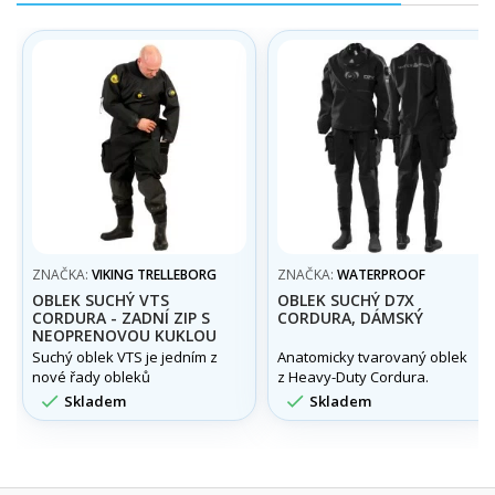
ZNAČKA:
VIKING TRELLEBORG
ZNAČKA:
WATERPROOF
OBLEK SUCHÝ VTS
OBLEK SUCHÝ D7X
CORDURA - ZADNÍ ZIP S
CORDURA, DÁMSKÝ
NEOPRENOVOU KUKLOU
Suchý oblek VTS je jedním z
Anatomicky tvarovaný oblek
nové řady obleků
z Heavy-Duty Cordura.
vyrobených. Tyto lehké, ale


Skladem
Skladem
zároveň robusní obleky jsou
vhodné i pro použití v
kontaminované vodě, kde
pevnost a odolnost proti