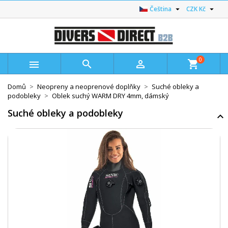


Čeština
CZK Kč
0



shopping_cart
Domů
Neopreny a neoprenové doplňky
Suché obleky a
podobleky
Oblek suchý WARM DRY 4mm, dámský
Suché obleky a podobleky