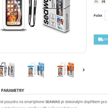
modrá
zele
Počet
local_shipping
Do

PARAMETRY
né pouzdro na smartphone
SEAWAG
je dokonalým doplňkem pro va