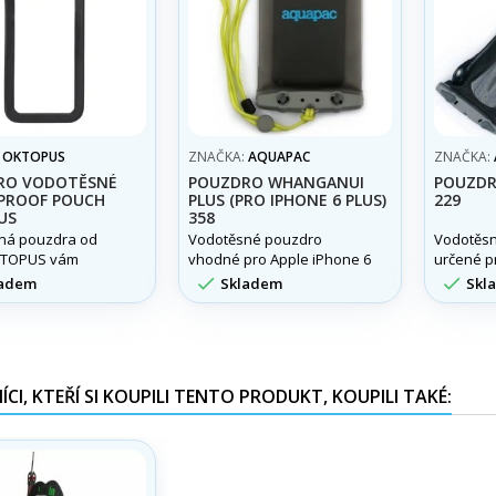
:
OKTOPUS
ZNAČKA:
AQUAPAC
ZNAČKA:
RO VODOTĚSNÉ
POUZDRO WHANGANUI
POUZDR
PROOF POUCH
PLUS (PRO IPHONE 6 PLUS)
229
US
358
ná pouzdra od
Vodotěsné pouzdro
Vodotěs
KTOPUS vám
vhodné pro Apple iPhone 6
určené pr
oužívat váš
Plus.
anténou.


adem
Skladem
Skl
telefon bez
za prakticky
oli podmínek
CI, KTEŘÍ SI KOUPILI TENTO PRODUKT, KOUPILI TAKÉ: