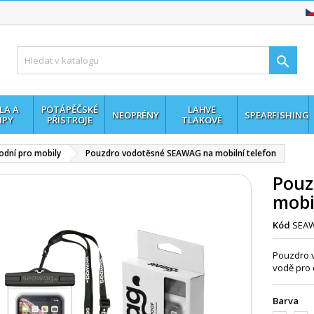

LA A
POTÁPĚČSKÉ
LAHVE
NEOPRÉNY
SPEARFISHING
MPY
PŘÍSTROJE
TLAKOVÉ
dní pro mobily
Pouzdro vodotěsné SEAWAG na mobilní telefon
Pouz
mobi
Kód
SEA
Pouzdro v
vodě pro 
Barva