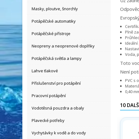
Už žádné
Masky, ploutve, šnorchly
Odpověď 
Evropský
Potápěčské automatiky
Certifi
Plně z
Potápěčské přístroje
Průhled
Ideální
Neopreny a neoprenové doplňky
Nastavi
Voda, p
Potápěčská světla a lampy
Toto vod
Lahve tlakové
Není pot
PVC s o
Příslušenství pro potápění
Materiá
0,40 m
Pracovní potápění
10 DALŠ
Vodotěsná pouzdra a obaly
Plavecké potřeby
Vychytávky k vodě a do vody