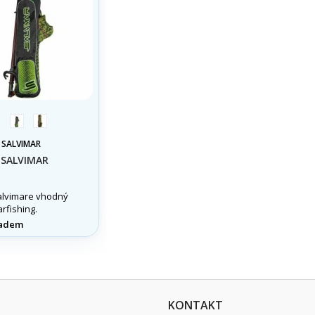
black
krypsis
acid
camu
:
SALVIMAR
green
SALVIMAR
alvimare vhodný
rfishing.
adem
KONTAKT