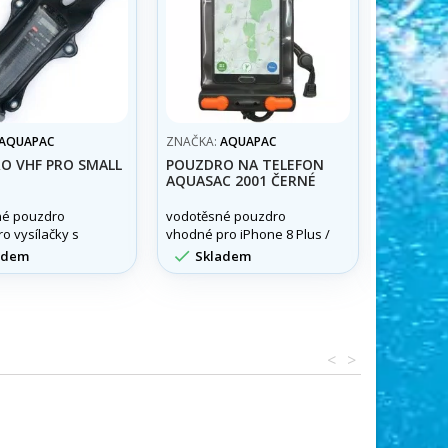
AQUAPAC
ZNAČKA:
AQUAPAC
ZNAČKA:
O VHF PRO SMALL
POUZDRO NA TELEFON
OBAL V
AQUASAC 2001 ČERNÉ
MOBIL
né pouzdro
vodotěsné pouzdro
Obal vodo
o vysílačky s
vhodné pro iPhone 8 Plus /
iPhone 11 Pro Max, XS Max


adem
Skladem
Skla
/ Google Pixel XL /
Samsung Galaxy S10+ /
apod.
<
>