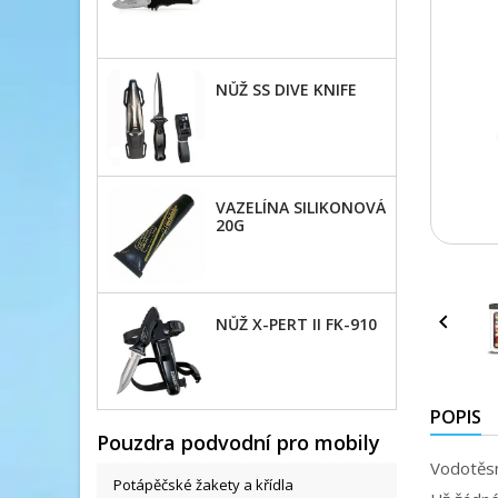
NŮŽ SS DIVE KNIFE
VAZELÍNA SILIKONOVÁ
20G

NŮŽ X-PERT II FK-910
POPIS
Pouzdra podvodní pro mobily
Vodotěs
Potápěčské žakety a křídla