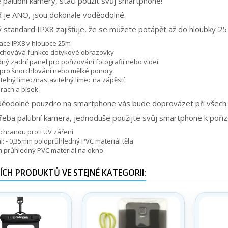
 palubní kamery, stačí použít svůj smartphone!
je ANO, jsou dokonale voděodolné.
 standard IPX8 zajišťuje, že se můžete potápět až do hloubky 25
kace IPX8 v hloubce 25m
achovává funkce dotykové obrazovky
ný zadní panel pro pořizování fotografií nebo videí
 pro šnorchlování nebo mělké ponory
telný límec/nastavitelný límec na zápěstí
rach a písek
ěodolné pouzdro na smartphone vás bude doprovázet při všech va
řeba palubní kamera, jednoduše použijte svůj smartphone k pořizov
chranou proti UV záření
l: - 0,35mm poloprůhledný PVC materiál těla
m průhledný PVC materiál na okno
ÍCH PRODUKTŮ VE STEJNÉ KATEGORII: