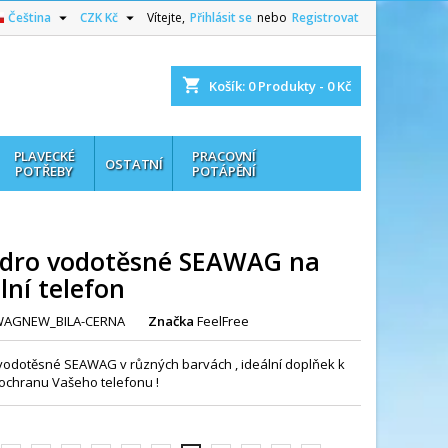


Čeština
CZK Kč
Vítejte,
Přihlásit se
nebo
Registrovat
shopping_cart
Košík:
0
Produkty - 0 Kč
PLAVECKÉ
PRACOVNÍ
OSTATNÍ
POTŘEBY
POTÁPĚNÍ
dro vodotěsné SEAWAG na
lní telefon
WAGNEW_BILA-CERNA
Značka
FeelFree
odotěsné SEAWAG v různých barvách , ideální doplňek k
ochranu Vašeho telefonu !