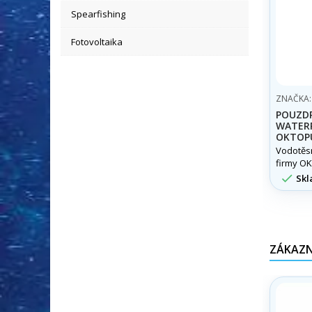
Spearfishing
Fotovoltaika
ZNAČKA
POUZD
WATER
OKTOP
Vodotěs
firmy O
umožní p

Skl
mobilní 
omezení 
jakých k
ZÁKAZNÍ