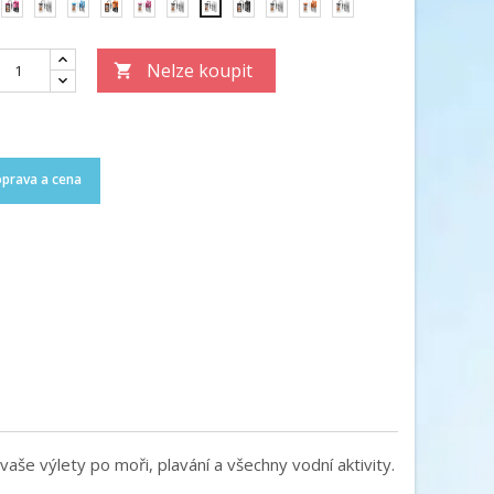
na
růžová
fialová
bílá/modrá
Oranžová
bílá/růžová
bílá/zelená
černá
maskáčová
bílá/oranžová
fialová/bílá
bílá/
černá
Nelze koupit

prava a cena
še výlety po moři, plavání a všechny vodní aktivity.