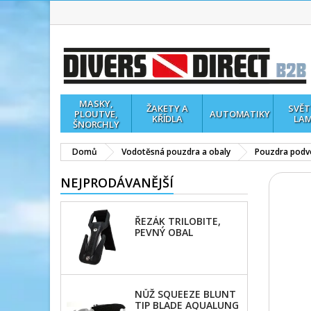
MASKY,
ŽAKETY A
SVĚT
PLOUTVE,
AUTOMATIKY
KŘÍDLA
LA
ŠNORCHLY
Domů
Vodotěsná pouzdra a obaly
Pouzdra podvo
NEJPRODÁVANĚJŠÍ
ŘEZÁK TRILOBITE,
PEVNÝ OBAL
NŮŽ SQUEEZE BLUNT
TIP BLADE AQUALUNG