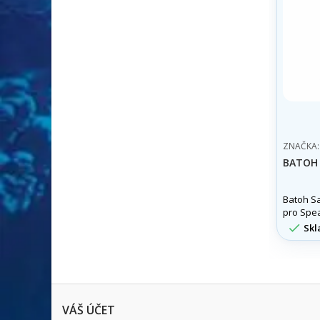
ZNAČKA
BATOH 
Batoh S
pro Spea

Skl
VÁŠ ÚČET