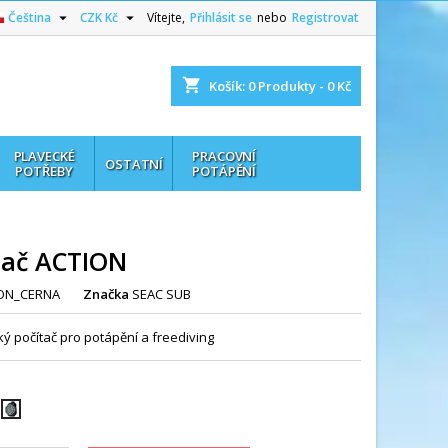


Čeština
CZK Kč
Vítejte,
Přihlásit se
nebo
Registrovat
shopping_cart
Košík:
0
Produkty - 0 Kč
PLAVECKÉ
PRACOVNÍ
OSTATNÍ
POTŘEBY
POTÁPĚNÍ
tač ACTION
ON_CERNA
Značka
SEAC SUB
ý počítač pro potápění a freediving
drá
á/bílá
černá