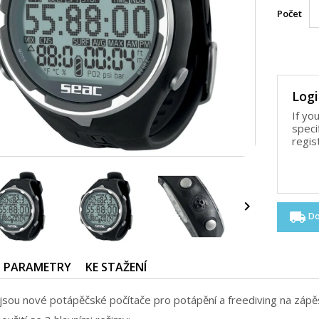
Počet
Logi
If yo
speci
regis

local_shipping
Do
PARAMETRY
KE STAŽENÍ
sou nové potápěčské počítače pro potápění a freediving na zápěs