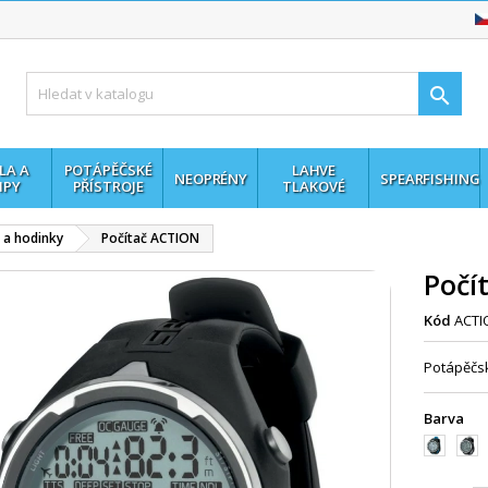

LA A
POTÁPĚČSKÉ
LAHVE
NEOPRÉNY
SPEARFISHING
MPY
PŘÍSTROJE
TLAKOVÉ
 a hodinky
Počítač ACTION
Počí
Kód
ACTI
Potápěčsk
Barva
černá/mo
čern