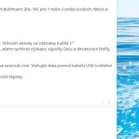
 Bühlmann ZHL-16C pro 1 nebo 2 směsi (vzduch, Nitrox a
18 hodin aktivity se záznamy každé 2 ”.
alarm rychlosti výstupu, výpočty času a desaturace NoFly,
na seacsub.com. Stahujte data pomocí kabelu USB (volitelné
yvům teploty.
<
>