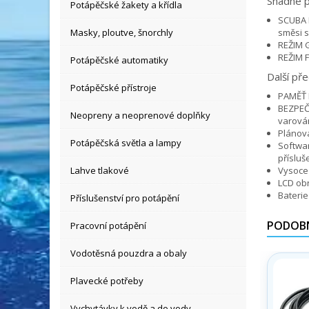
Snadné po
Potápěčské žakety a křídla
SCUBA 
Masky, ploutve, šnorchly
směsi s
REŽIM 
REŽIM F
Potápěčské automatiky
Další pře
Potápěčské přístroje
PAMĚŤ D
BEZPEČN
Neopreny a neoprenové doplňky
varován
Plánov
Potápěčská světla a lampy
Softwar
přísluše
Lahve tlakové
Vysoce 
LCD ob
Baterie
Příslušenství pro potápění
PODOBN
Pracovní potápění
Vodotěsná pouzdra a obaly
Plavecké potřeby
Vychytávky k vodě a do vody