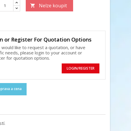
Nelze koupit

n or Register For Quotation Options
u would like to request a quotation, or have
fic needs, please login to your account or
ter for quotation options.
LOGIN/REGISTER
prava a cena
tí.