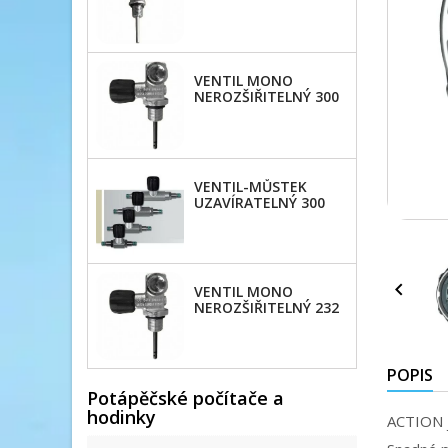
M25/2
VENTIL MONO
NEROZŠIŘITELNÝ 300
BAR
VENTIL-MŮSTEK
UZAVÍRATELNÝ 300
BAR

VENTIL MONO
NEROZŠIŘITELNÝ 232
BAR
POPIS
Potápěčské počítače a
hodinky
ACTION j