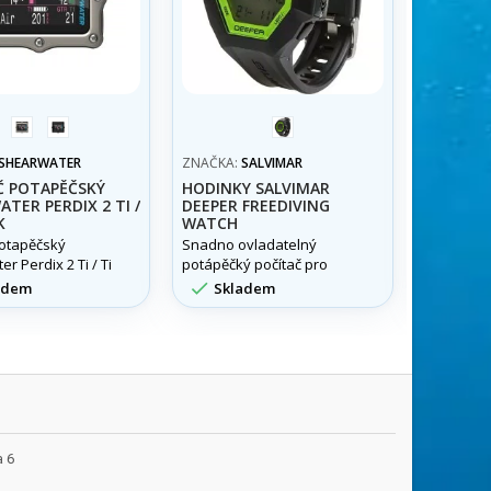
2
2
black/acid
Ti
Ti
green
SHEARWATER
ZNAČKA:
SALVIMAR
ZNAČKA:
Black
Č POTAPĚČSKÝ
HODINKY SALVIMAR
POČÍTA
TER PERDIX 2 TI /
DEEPER FREEDIVING
TITANIU
K
WATCH
potapěčský
Snadno ovladatelný
Celosvěto
r Perdix 2 Ti / Ti
potápěčký počítač pro
potápěčsk
freediving značky
velikosti


adem
Skladem
Skla
Salvimar.
kompatibil
rebreath
a 6