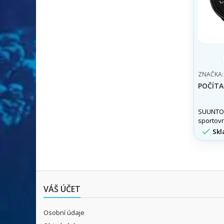
ZNAČKA
POČÍT
SUUNTO 
sportovn
potápěčs

Skl
jednom,
všechna
nad i po
VÁŠ ÚČET
Osobní údaje