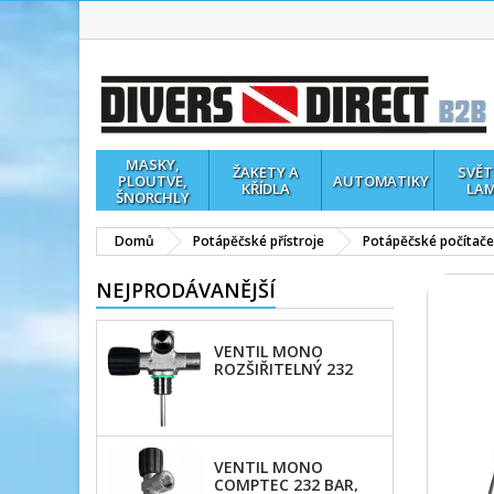
MASKY,
ŽAKETY A
SVĚT
PLOUTVE,
AUTOMATIKY
KŘÍDLA
LA
ŠNORCHLY
Domů
Potápěčské přístroje
Potápěčské počítače
NEJPRODÁVANĚJŠÍ
VENTIL MONO
ROZŠIŘITELNÝ 232
BAR, PRAVÝ A LEVÝ,
KYSLÍKOVĚ ČISTÝ
VENTIL MONO
COMPTEC 232 BAR,