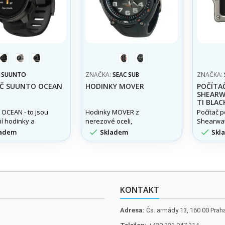
All
Sand
Steel
červená
černá
Black
Black
:
SUUNTO
ZNAČKA:
SEAC SUB
ZNAČKA:
AČ SUUNTO OCEAN
HODINKY MOVER
POČÍTA
SHEARWA
TI BLAC
OCEAN - to jsou
Hodinky MOVER z
Počítač 
í hodinky a
nerezové oceli,
Shearwate
ký počítač v
voděodolné do 100m.
Black


adem
Skladem
Skl
 určený pro
 dobrodružství
d hladinou.
KONTAKT
Adresa:
Čs. armády 13, 160 00 Prah