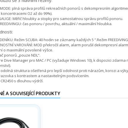
užití se 3 hlavními režimy:
MODE: plná správa profilů rekreačních ponorů s dekompresním algoritmem
 koncentracemi O2 až do 99%).
GAUGE: Měřič hloubky a stopky pro samostatnou správu profilů ponoru.
REEDIVINGU: čas ponoru / povrchu, aktuální / maximální hloubka.
dnosti:
ENÍKU: Režim SCUBA: 40 hodin se záznamy každých 5 ”.Režim FREEDIVING: 
OSTNÍ VAROVÁNÍ: MOD překročil alarm, alarm porušil dekompresní alarm, 
í o maximální povolené výšce.
ač ponorů „pouze NDL“.
e Dive Manager pro MAC / PC (vyžaduje Windows 10), k dispozici zdarma 
nství).
odolná struktura ošetřená pro lepší odolnost proti nárazům, korozi a výk
razovka s kontrastem a nastavitelným podsvícením.
 CR2450 s dlouhou výdrží.
É A SOUVISEJÍCÍ PRODUKTY