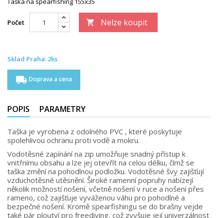
Taška na spearfishing 155x35
Nelze koupit
Počet

Sklad Praha: 2ks
local_shipping
Doprava a cena
POPIS
PARAMETRY
Taška je vyrobena z odolného PVC , které poskytuje
spolehlivou ochranu proti vodě a mokru.
Vodotěsné zapínání na zip umožňuje snadný přístup k
vnitřnímu obsahu a lze jej otevřít na celou délku, čímž se
taška změní na pohodlnou podložku. Vodotěsné švy zajišťují
vzduchotěsné utěsnění. Široké ramenní popruhy nabízejí
několik možností nošení, včetně nošení v ruce a nošení přes
rameno, což zajišťuje vyváženou váhu pro pohodlné a
bezpečné nošení. Kromě spearfishingu se do brašny vejde
také pár ploutví pro freediving, což zvyšuje její univerzálnost