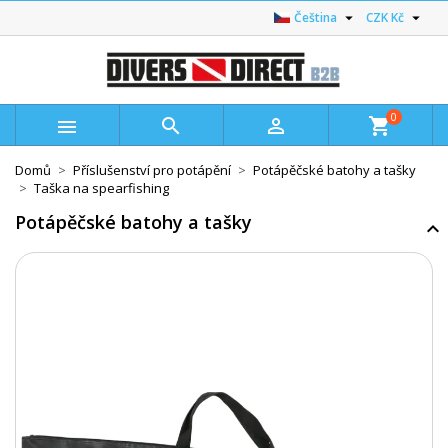


Čeština
CZK Kč
0



shopping_cart
Domů
Příslušenství pro potápění
Potápěčské batohy a tašky
Taška na spearfishing
Potápěčské batohy a tašky