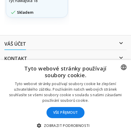
Tyč hawajská 18

Skladem

VÁŠ ÚČET

KONTAKT
Tyto webové stránky používají
ODBĚR NOVINEK
soubory cookie.
CZECH
Tyto webové stránky používají soubory cookie ke zlepšení
uživatelského zážitku. Používáním našich webových stránek
CZECH
souhlasíte se všemi soubory cookie v souladu s našimi zásadami
Uděluji souhlas se
používání souborů cookie.
zpracováním osobních údajů
.
ENGLISH
VŠE PŘIJMOUT
SLOVAK
SPANISH
ZOBRAZIT PODROBNOSTI
© Copyright 2026 Divers Direct. Všechna práva vyhrazena.