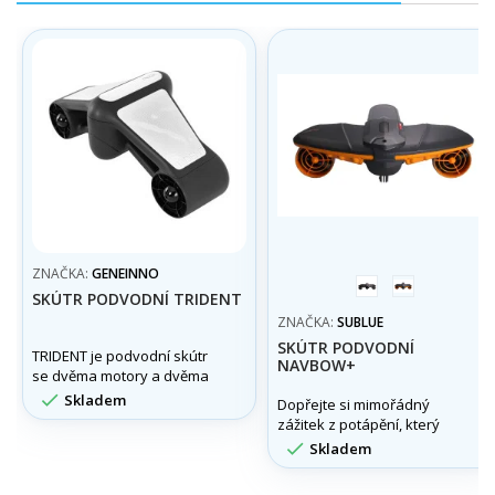
ZNAČKA:
GENEINNO
šedá
Oranžová
SKÚTR PODVODNÍ TRIDENT
ZNAČKA:
SUBLUE
SKÚTR PODVODNÍ
TRIDENT je podvodní skútr
NAVBOW+
se dvěma motory a dvěma
hnacími vrtulemi vhodný pro

Skladem
Dopřejte si mimořádný
širokou veřejnost i
zážitek z potápění, který
profesionální potápěče.
nemá ve své třídě

Skladem
konkurenci. Představujeme
Navbow+, novou generaci