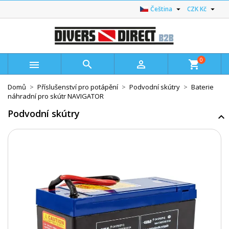


Čeština
CZK Kč
0



shopping_cart
Domů
Příslušenství pro potápění
Podvodní skútry
Baterie
náhradní pro skútr NAVIGATOR
Podvodní skútry