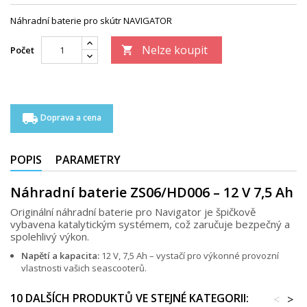
Náhradní baterie pro skútr NAVIGATOR
Nelze koupit
Počet

local_shipping
Doprava a cena
POPIS
PARAMETRY
Náhradní baterie ZS06/HD006 – 12 V 7,5 Ah
Originální náhradní baterie pro Navigator je špičkově
vybavena katalytickým systémem, což zaručuje bezpečný a
spolehlivý výkon.
Napětí a kapacita:
12 V, 7,5 Ah – vystačí pro výkonné provozní
vlastnosti vašich seascooterů.
10 DALŠÍCH PRODUKTŮ VE STEJNÉ KATEGORII:
<
>