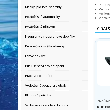
Plastov
Masky, ploutve, šnorchly
Velmi k
Velikos
Potápěčské automatiky
V prak
Potápěčské přístroje
10 DALŠ
Neopreny a neoprenové doplňky
Potápěčská světla a lampy
Lahve tlakové
Příslušenství pro potápění
Pracovní potápění
Vodotěsná pouzdra a obaly
Plavecké potřeby
ZNAČKA
Vychytávky k vodě a do vody
KLIP N