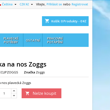


Čeština
CZK Kč
Vítejte,
Přihlásit se
nebo
Registrovat
shopping_cart
Košík:
0
Produkty - 0 Kč
PLAVECKÉ
PRACOVNÍ
OSTATNÍ
POTŘEBY
POTÁPĚNÍ
ka na nos Zoggs
ECLIPZOGGS
Značka
Zoggs
a nos plavecká Zoggs
Nelze koupit
