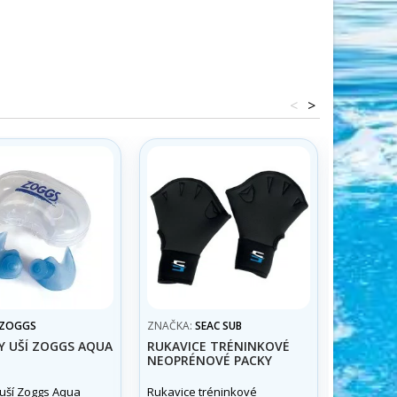
<
>
ZOGGS
ZNAČKA:
SEAC SUB
ZNAČKA:
Y UŠÍ ZOGGS AQUA
RUKAVICE TRÉNINKOVÉ
ŠPUNTY 
NEOPRÉNOVÉ PACKY
POTÁPĚN
uší Zoggs Aqua
Rukavice tréninkové
Vhodné i 