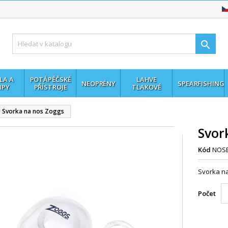

LA A
POTÁPĚČSKÉ
LAHVE
NEOPRÉNY
SPEARFISHING
MPY
PŘÍSTROJE
TLAKOVÉ
Svorka na nos Zoggs
Svor
Kód
NOS
Svorka n
Počet