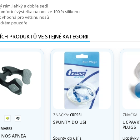
ý rám, lehký a dobře sedí
omfortní výstelka na nos ze 100 % silikonu
t vhodná pro většinu nosů
tickém pouzdře
ÍCH PRODUKTŮ VE STEJNÉ KATEGORII:
ZNAČKA:
CRESSI
ZNAČKA:
žlutá
černá
ŠPUNTY DO UŠÍ
UCPÁVK
PLUGS
:
MARES
A NOS APNEA
Špunty do uší z
Ucpávky 