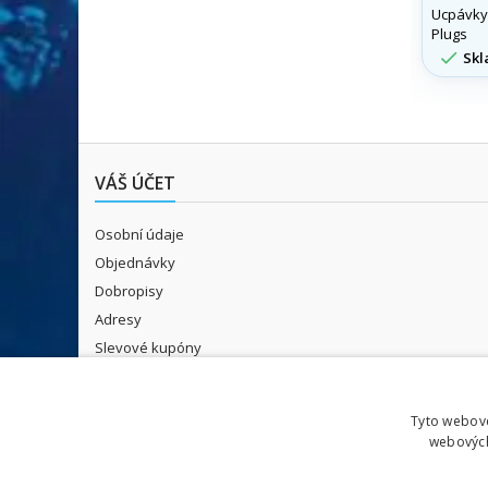
Ucpávky
Plugs

Skl
VÁŠ ÚČET
Osobní údaje
Objednávky
Dobropisy
Adresy
Slevové kupóny
Moje oznámení
Tyto webové
webových
ODBĚR NOVINEK