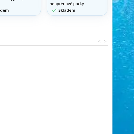
neoprénové packy
freediver
vyrovnání 


adem
Skladem
Skla
ventilačn
<
>