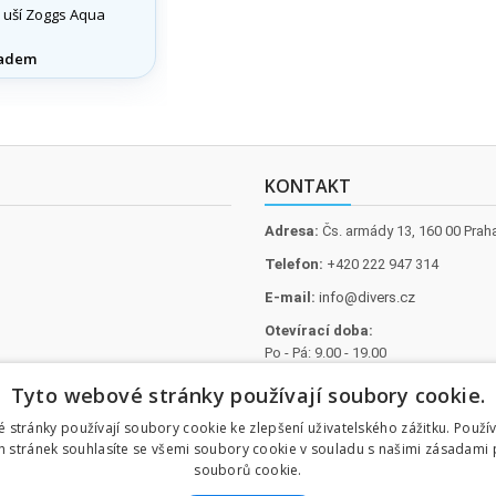
 uší Zoggs Aqua
adem
KONTAKT
Adresa:
Čs. armády 13, 160 00 Prah
Telefon:
+420 222 947 314
E-mail:
info@divers.cz
Otevírací doba:
Po - Pá: 9.00 - 19.00
So: 10.00 - 14.00
Tyto webové stránky používají soubory cookie.
 stránky používají soubory cookie ke zlepšení uživatelského zážitku. Použí
 stránek souhlasíte se všemi soubory cookie v souladu s našimi zásadami 
souborů cookie.