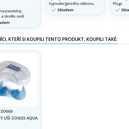
hypoalergenního silikonu.
Plugs


Skladem
Skl
astavitelný,
 a skvěle sedí.
adem
CI, KTEŘÍ SI KOUPILI TENTO PRODUKT, KOUPILI TAKÉ:
:
ZOGGS
Y UŠÍ ZOGGS AQUA