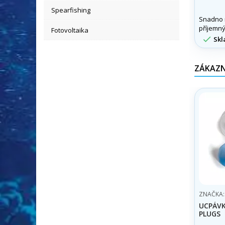
Spearfishing
Snadno n
příjemný
Fotovoltaika

Skl
ZÁKAZNÍ
ZNAČKA
UCPÁVK
PLUGS