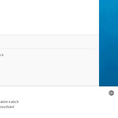
a 6
váním našich
používání
CZECH
SLEDUJTE NÁS
CZECH