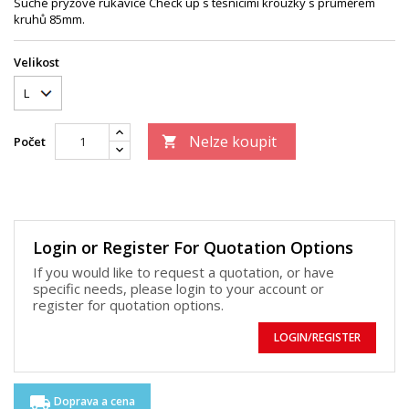
Suché pryžové rukavice Check up s těsnícími kroužky s průměrem
kruhů 85mm.
Velikost
Nelze koupit
Počet

Login or Register For Quotation Options
If you would like to request a quotation, or have
specific needs, please login to your account or
register for quotation options.
LOGIN/REGISTER
local_shipping
Doprava a cena