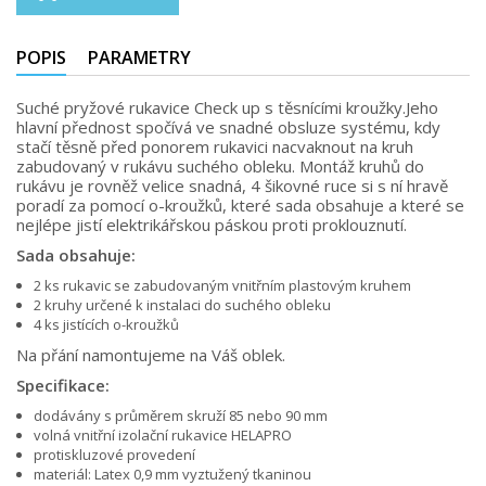
POPIS
PARAMETRY
Suché pryžové rukavice Check up s těsnícími kroužky.Jeho
hlavní přednost spočívá ve snadné obsluze systému, kdy
stačí těsně před ponorem rukavici nacvaknout na kruh
zabudovaný v rukávu suchého obleku. Montáž kruhů do
rukávu je rovněž velice snadná, 4 šikovné ruce si s ní hravě
poradí za pomocí o-kroužků, které sada obsahuje a které se
nejlépe jistí elektrikářskou páskou proti proklouznutí.
Sada obsahuje:
2 ks rukavic se zabudovaným vnitřním plastovým kruhem
2 kruhy určené k instalaci do suchého obleku
4 ks jistících o-kroužků
Na přání namontujeme na Váš oblek.
Specifikace:
dodávány s průměrem skruží 85 nebo 90 mm
volná vnitřní izolační rukavice HELAPRO
protiskluzové provedení
materiál: Latex 0,9 mm vyztužený tkaninou