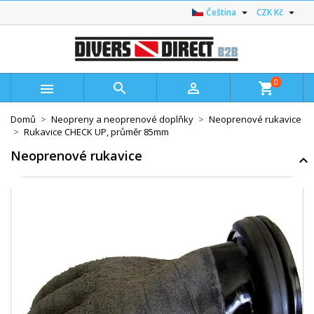


Čeština
CZK Kč
0



shopping_cart
Domů
Neopreny a neoprenové doplňky
Neoprenové rukavice
Rukavice CHECK UP, průměr 85mm
Neoprenové rukavice