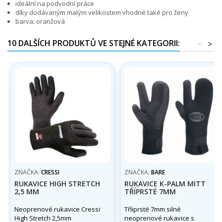
ideální na podvodní práce
díky dodávaným malým velikostem vhodné také pro ženy
barva: oranžová
10 DALŠÍCH PRODUKTŮ VE STEJNÉ KATEGORII:
<
>
ZNAČKA:
CRESSI
ZNAČKA:
BARE
RUKAVICE HIGH STRETCH
RUKAVICE K-PALM MITT
2,5 MM
TŘÍPRSTÉ 7MM
Neoprenové rukavice Cressi
Tříiprsté 7mm silné
High Stretch 2,5mm
neoprenové rukavice s