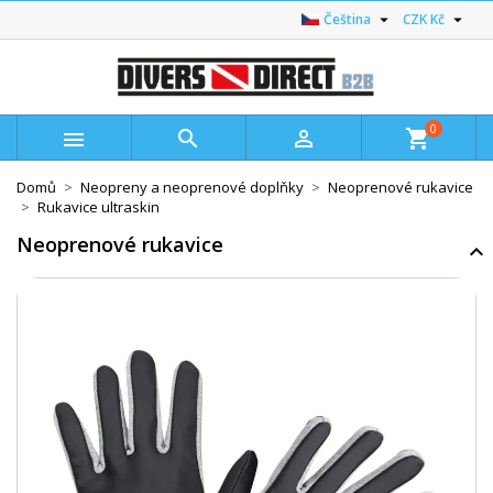


Čeština
CZK Kč
0



shopping_cart
Domů
Neopreny a neoprenové doplňky
Neoprenové rukavice
Rukavice ultraskin
Neoprenové rukavice