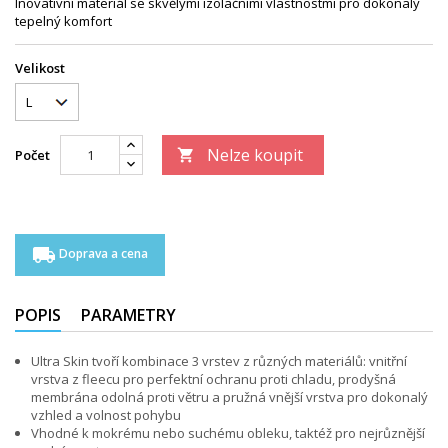
Inovativní materiál se skvělými izolačními vlastnostmi pro dokonalý
tepelný komfort
Velikost
Nelze koupit
Počet

local_shipping
Doprava a cena
POPIS
PARAMETRY
Ultra Skin tvoří kombinace 3 vrstev z různých materiálů: vnitřní
vrstva z fleecu pro perfektní ochranu proti chladu, prodyšná
membrána odolná proti větru a pružná vnější vrstva pro dokonalý
vzhled a volnost pohybu
Vhodné k mokrému nebo suchému obleku, taktéž pro nejrůznější