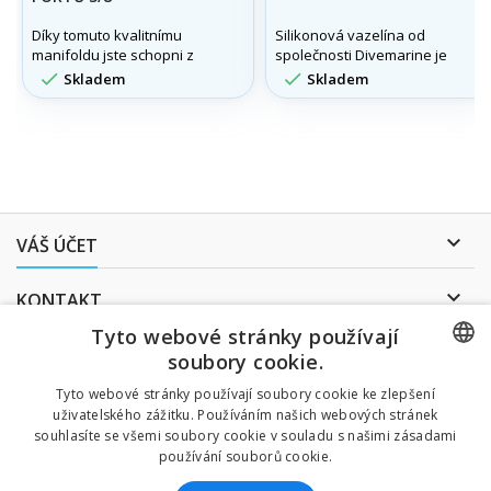
Díky tomuto kvalitnímu
Silikonová vazelína od
manifoldu jste schopni z
společnosti Divemarine je
jednoho zdroje tlaku
vynikající prostředek na


Skladem
Skladem
rozvést tlak do více
promazávání a konzervaci
středotlakých
Vaší výstroje.
zařízení.Manifold
středotlaký 8 portů 3/8"

VÁŠ ÚČET

KONTAKT
Tyto webové stránky používají
ODBĚR NOVINEK
soubory cookie.
CZECH
Tyto webové stránky používají soubory cookie ke zlepšení
uživatelského zážitku. Používáním našich webových stránek
CZECH
souhlasíte se všemi soubory cookie v souladu s našimi zásadami
Uděluji souhlas se
používání souborů cookie.
zpracováním osobních údajů
.
ENGLISH