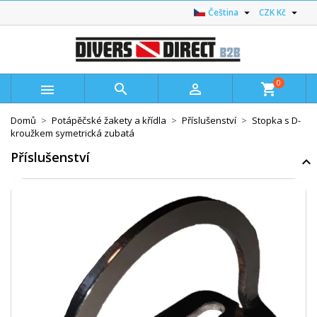


Čeština
CZK Kč
0



shopping_cart
Domů
Potápěčské žakety a křídla
Příslušenství
Stopka s D-
kroužkem symetrická zubatá
Příslušenství