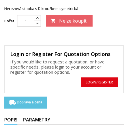
Nerezová stopka s D kroužkem symetrická
Nelze koupit
Počet

Login or Register For Quotation Options
If you would like to request a quotation, or have
specific needs, please login to your account or
register for quotation options.
LOGIN/REGISTER
local_shipping
Doprava a cena
POPIS
PARAMETRY