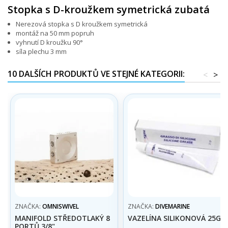
Stopka s D-kroužkem symetrická zubatá
Nerezová stopka s D kroužkem symetrická
montáž na 50 mm popruh
vyhnutí D kroužku 90°
síla plechu 3 mm
10 DALŠÍCH PRODUKTŮ VE STEJNÉ KATEGORII:
<
>
ZNAČKA:
OMNISWIVEL
ZNAČKA:
DIVEMARINE
MANIFOLD STŘEDOTLAKÝ 8
VAZELÍNA SILIKONOVÁ 25G
PORTŮ 3/8"