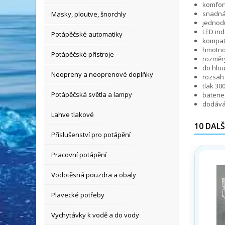
komfor
snadná 
Masky, ploutve, šnorchly
jednod
LED ind
Potápěčské automatiky
kompati
hmotno
Potápěčské přístroje
rozměr
do hlo
Neopreny a neoprenové doplňky
rozsah 
tlak 30
Potápěčská světla a lampy
baterie
dodává
Lahve tlakové
10 DALŠ
Příslušenství pro potápění
Pracovní potápění
Vodotěsná pouzdra a obaly
Plavecké potřeby
Vychytávky k vodě a do vody