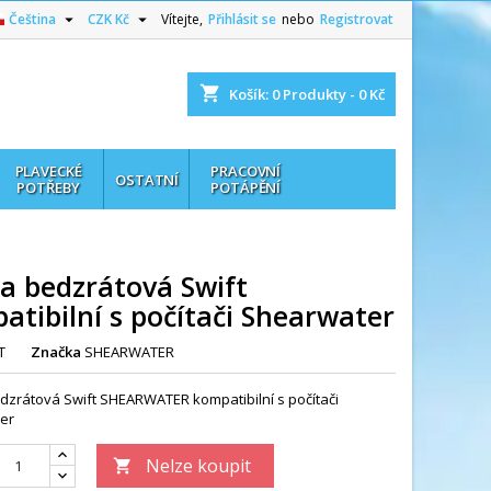


Čeština
CZK Kč
Vítejte,
Přihlásit se
nebo
Registrovat
shopping_cart
Košík:
0
Produkty - 0 Kč
PLAVECKÉ
PRACOVNÍ
OSTATNÍ
POTŘEBY
POTÁPĚNÍ
a bedzrátová Swift
atibilní s počítači Shearwater
T
Značka
SHEARWATER
zrátová Swift SHEARWATER kompatibilní s počítači
er
Nelze koupit
