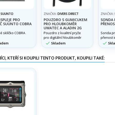
:
SUUNTO
ZNAČKA:
DIVERS DIRECT
ZNAČKA:
ISPLEJE PRO
POUZDRO S GUMICUKEM
SONDA 
AČ SUUNTO COBRA
PRO HLOUBKOMĚR
PŘENOS
UWATEC A ALADIN 2G
é sklíčko COBRA
Pouzdro z kvalitní pryže
Sonda pr
pro digitální hloubkoměr
přenost 
UWATEC DIGITAL, ALADIN
v lahvi p


adem
Skladem
Skl
TEC 2G a PRIME. Chrání
SUUNTO.
před ztrátou, díky
pružnosti upevnění k ruce.
CI, KTEŘÍ SI KOUPILI TENTO PRODUKT, KOUPILI TAKÉ: