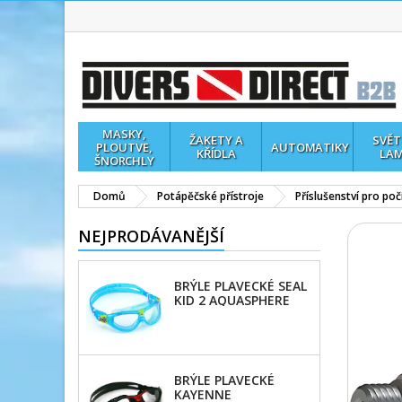
MASKY,
ŽAKETY A
SVĚT
PLOUTVE,
AUTOMATIKY
KŘÍDLA
LA
ŠNORCHLY
Domů
Potápěčské přístroje
Příslušenství pro poč
NEJPRODÁVANĚJŠÍ
BRÝLE PLAVECKÉ SEAL
KID 2 AQUASPHERE
BRÝLE PLAVECKÉ
KAYENNE