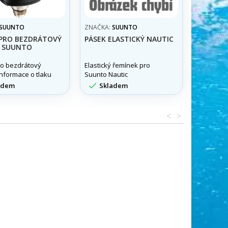
SUUNTO
ZNAČKA:
SUUNTO
ZNAČKA:
PRO BEZDRÁTOVÝ
PÁSEK ELASTICKÝ NAUTIC
SONDA 
 SUUNTO
PŘENOS 
o bezdrátový
Elastický řemínek pro
Sonda k 
informace o tlaku
Suunto Nautic
SUUNTO E
ro počítače
CORE/D5.


adem
Skladem
Skla
<
>