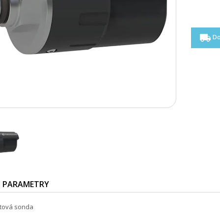
local_shipping
Do
PARAMETRY
tová sonda