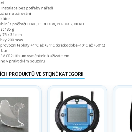
tní
instalace bez potřeby nářadí
uchá na párování
ikátor
bilní s počítači TERIC, PERDIX AI, PERDIX 2, NERD
st 135 g
y 76 x 34 mm
ubky 200 msw
provozní teploty +4°C až +34°C (krátkodobě -10°C až +50°C)
0 bar
 3V CR2 Lithium vyměnitelná uživatelem
no v praktickém pouzdru
ÍCH PRODUKTŮ VE STEJNÉ KATEGORII: