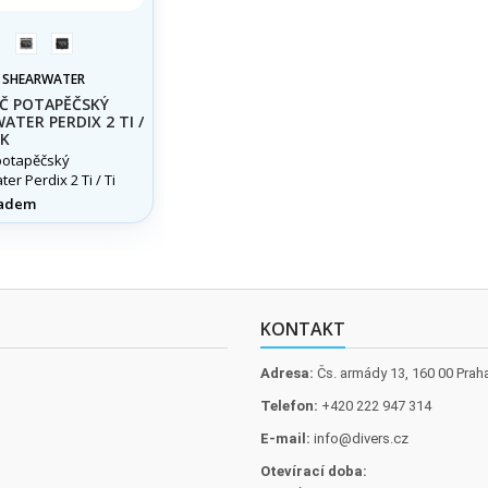
2
2
Ti
Ti
:
SHEARWATER
Black
Č POTAPĚČSKÝ
ATER PERDIX 2 TI /
CK
potapěčský
er Perdix 2 Ti / Ti
adem
KONTAKT
Adresa:
Čs. armády 13, 160 00 Prah
Telefon:
+420 222 947 314
E-mail:
info@divers.cz
Otevírací doba: