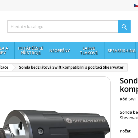

LA A
POTÁPĚČSKÉ
LAHVE
NEOPRÉNY
SPEARFISHING
MPY
PŘÍSTROJE
TLAKOVÉ
ítače
Sonda bedzrátová Swift kompatibilní s počítači Shearwater
Sond
komp
Kód
SWIF
Sonda bed
Shearwat
Počet