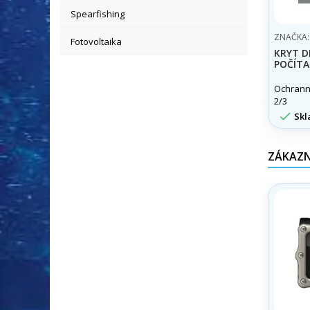
Spearfishing
ZNAČKA
Fotovoltaika
KRYT D
POČÍT
Ochrann
2/3

Skl
ZÁKAZNÍ