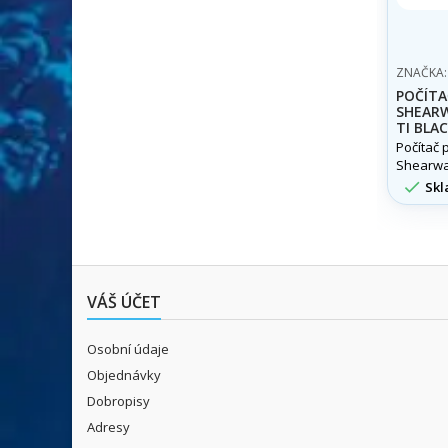
ZNAČKA
POČÍTA
SHEARW
TI BLA
Počítač 
Shearwat
Black

Skl
VÁŠ ÚČET
Osobní údaje
Objednávky
Dobropisy
Adresy