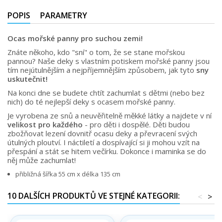
POPIS
PARAMETRY
Ocas mořské panny pro suchou zemi!
Znáte někoho, kdo "sní" o tom, že se stane mořskou
pannou? Naše deky s vlastním potiskem mořské panny jsou
tím nejútulnějším a nejpříjemnějším způsobem, jak tyto
sny
uskutečnit!
Na konci dne se budete chtít zachumlat s dětmi (nebo bez
nich) do té nejlepší deky s ocasem mořské panny.
Je vyrobena ze snů a neuvěřitelně měkké látky a najdete v ní
velikost pro každého
- pro děti i dospělé. Děti budou
zbožňovat lezení dovnitř ocasu deky a převracení svých
útulných ploutví. I náctiletí a dospívající si ji mohou vzít na
přespání a stát se hitem večírku. Dokonce i maminka se do
něj může zachumlat!
přibližná šířka 55 cm x délka 135 cm
10 DALŠÍCH PRODUKTŮ VE STEJNÉ KATEGORII:
<
>