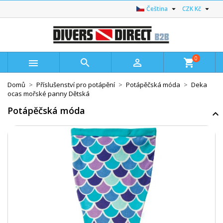


Čeština
CZK Kč
0



shopping_cart
Domů
Příslušenství pro potápění
Potápěčská móda
Deka
ocas mořské panny Dětská
Potápěčská móda