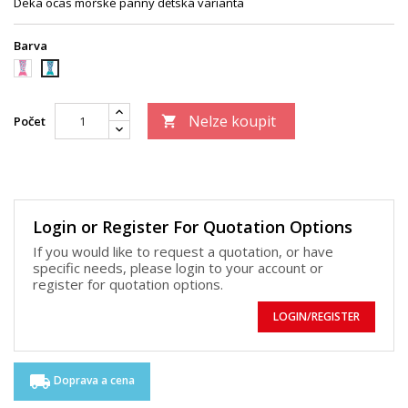
Deka ocas mořské panny dětská varianta
Barva
růžová
tyrkysová
Nelze koupit
Počet

Login or Register For Quotation Options
If you would like to request a quotation, or have
specific needs, please login to your account or
register for quotation options.
LOGIN/REGISTER
local_shipping
Doprava a cena