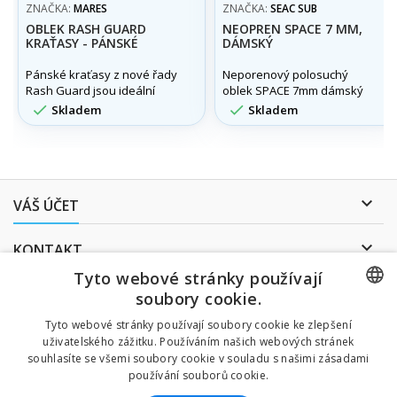
ZNAČKA:
MARES
ZNAČKA:
SEAC SUB
OBLEK RASH GUARD
NEOPREN SPACE 7 MM,
KRAŤASY - PÁNSKÉ
DÁMSKÝ
Pánské kraťasy z nové řady
Neporenový polosuchý
Rash Guard jsou ideální
oblek SPACE 7mm dámský
volbou jako podoblek nebo


Skladem
Skladem
můžou být použity
samostatně jako ochrana
proti slunci.

VÁŠ ÚČET

KONTAKT
Tyto webové stránky používají
ODBĚR NOVINEK
soubory cookie.
CZECH
Tyto webové stránky používají soubory cookie ke zlepšení
uživatelského zážitku. Používáním našich webových stránek
CZECH
souhlasíte se všemi soubory cookie v souladu s našimi zásadami
Uděluji souhlas se
používání souborů cookie.
zpracováním osobních údajů
.
ENGLISH