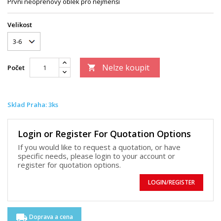
První neoprenový oblek pro nejmenší
Velikost
Nelze koupit
Počet

Sklad Praha: 3ks
Login or Register For Quotation Options
If you would like to request a quotation, or have
specific needs, please login to your account or
register for quotation options.
LOGIN/REGISTER
local_shipping
Doprava a cena