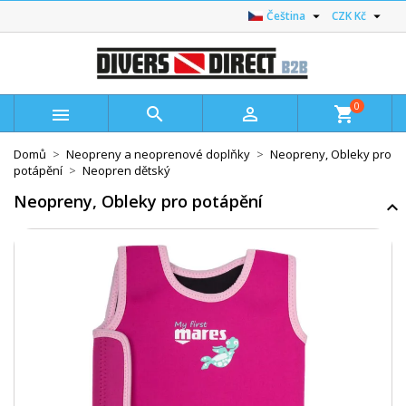


Čeština
CZK Kč
0



shopping_cart
Domů
Neopreny a neoprenové doplňky
Neopreny, Obleky pro
potápění
Neopren dětský
Neopreny, Obleky pro potápění