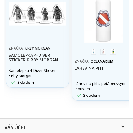
ZNAČKA:
KIRBY MORGAN
Whaleshark
Jaws
Nitrox
SAMOLEPKA 4-DIVER
STICKER KIRBY MORGAN
ZNAČKA:
OCEANARIUM
LAHEV NA PITÍ
Samolepka 4-Diver Sticker
Kirby Morgan

Skladem
Láhev na pítí s potápěčským
motivem

Skladem

VÁŠ ÚČET