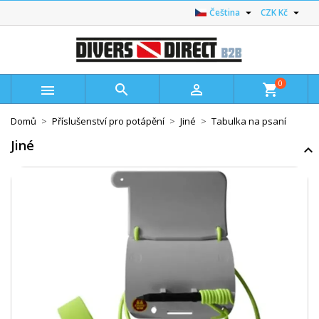


Čeština
CZK Kč
0



shopping_cart
Domů
Příslušenství pro potápění
Jiné
Tabulka na psaní
Jiné