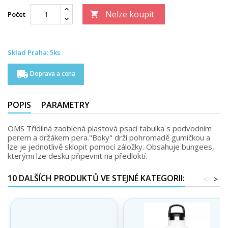
Nelze koupit
Počet

Sklad Praha: 5ks
local_shipping
Doprava a cena
POPIS
PARAMETRY
OMS Třídílná zaoblená plastová psací tabulka s podvodním
perem a držákem pera."Boky" drží pohromadě gumičkou a
lze je jednotlivě sklopit pomocí záložky. Obsahuje bungees,
kterými lze desku připevnit na předloktí.
10 DALŠÍCH PRODUKTŮ VE STEJNÉ KATEGORII:
<
>