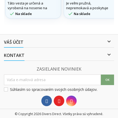
Táto vesta je určená a
Je veľmi pružná,
vyrobená na nosenie na
nepremokavá a poskytuje
suchu. Vnútorná náplň je
dokonalú tepelnú izoláciu


Na sklade
Na sklade
rovnaká ako u podobleku
nielen v extrémne
WEEZLE Extreme +.
chladných podmienkach.

VÁŠ ÚČET

KONTAKT
ZASIELANIE NOVINIEK
Súhlasím so spracovaním
svojich osobných údajov.
© Copyright 2026 Divers Direct. Všetky práva sú vyhradené.