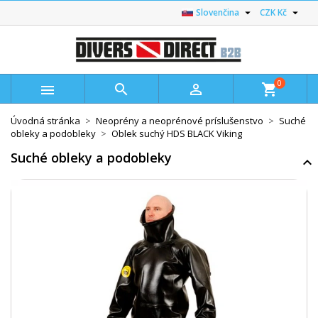


Slovenčina
CZK Kč
0



shopping_cart
Úvodná stránka
Neoprény a neoprénové príslušenstvo
Suché
obleky a podobleky
Oblek suchý HDS BLACK Viking
Suché obleky a podobleky