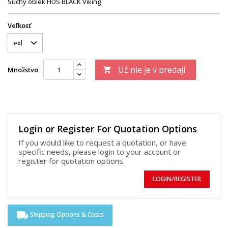
Suchý oblek HDS BLACK Viking
Veľkosť
Už nie je v predaji
Množstvo

Login or Register For Quotation Options
If you would like to request a quotation, or have
specific needs, please login to your account or
register for quotation options.
LOGIN/REGISTER
local_shipping
Shipping Options & Costs